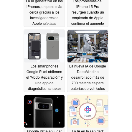
La IA generativa en los
Los problemas del
iPhones, un paso más
iPhone 15 Pro
cerca gracias a los
resurgen cuando un
investigadores de
empleado de Apple
Apple
confirma el aumento
12/24/2023
de defectos en el
smartphone premium
de titanio
12/22/2023
Los smartphones
La nueva IA de Google
Google Pixel obtienen
DeepMind ha
el 'Modo Reparación' y
desarrollado más de
una app de
700 materiales para
diagnóstico
baterías de vehículos
12/19/2023
eléctricos, células
solares, etc
12/17/2023
Google Pixie en lugar
La IA en la sanidad: