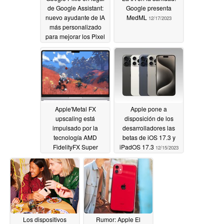
de Google Assistant:
Google presenta
nuevo ayudante de IA
MedML
12/17/2023
más personalizado
para mejorar los Pixel
9 y Pixel 9 Pro
12/17/2023
Apple'Metal FX
Apple pone a
upscaling está
disposición de los
impulsado por la
desarrolladores las
tecnología AMD
betas de iOS 17.3 y
FidelityFX Super
iPadOS 17.3
12/15/2023
Resolution
12/16/2023
Los dispositivos
Rumor: Apple El