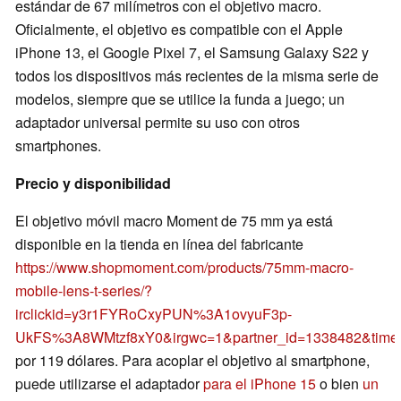
estándar de 67 milímetros con el objetivo macro.
Oficialmente, el objetivo es compatible con el Apple
iPhone 13, el Google Pixel 7, el Samsung Galaxy S22 y
todos los dispositivos más recientes de la misma serie de
modelos, siempre que se utilice la funda a juego; un
adaptador universal permite su uso con otros
smartphones.
Precio y disponibilidad
El objetivo móvil macro Moment de 75 mm ya está
disponible en la tienda en línea del fabricante
https://www.shopmoment.com/products/75mm-macro-
mobile-lens-t-series/?
irclickid=y3r1FYRoCxyPUN%3A1ovyuF3p-
UkFS%3A8WMtzf8xY0&irgwc=1&partner_id=1338482&time
por 119 dólares. Para acoplar el objetivo al smartphone,
puede utilizarse el adaptador
para el iPhone 15
o bien
un