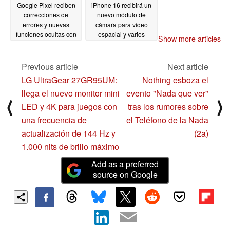
Google Pixel reciben
iPhone 16 recibirá un
correcciones de
nuevo módulo de
errores y nuevas
cámara para vídeo
funciones ocultas con
espacial y varios
Show more articles
las últimas versiones
ajustes de diseño
beta
12/14/2023
12/14/2023
Previous article
Next article
LG UltraGear 27GR95UM:
Nothing esboza el
llega el nuevo monitor mini
evento "Nada que ver"
⟨
⟩
LED y 4K para juegos con
tras los rumores sobre
una frecuencia de
el Teléfono de la Nada
actualización de 144 Hz y
(2a)
1.000 nits de brillo máximo
Add as a preferred
source on Google