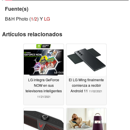
Fuente(s)
B&H Photo (
1
/
2
) Y
LG
Artículos relacionados
LG integra GeForce
El LG Wing finalmente
NOW en sus
comienza a recibir
televisores inteligentes
Android 11
11/02/2021
11/21/2021