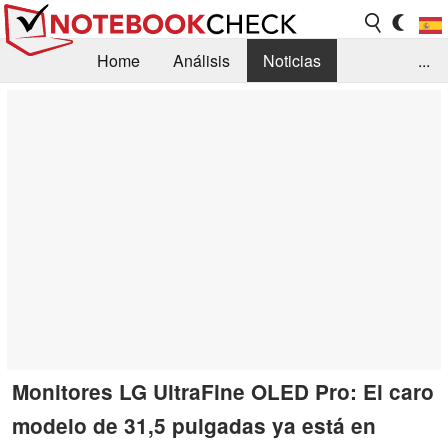
Home
Análisis
Noticias
...
FAQ/Técnica
Biblioteca
Orientación para la Compra
Busca
Contacto
Monitores LG UltraFine OLED Pro: El caro
modelo de 31,5 pulgadas ya está en