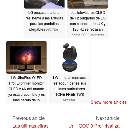
LG prepara material
Los televisores OLED
resistente a las arrugas
de 42 pulgadas de LG
para las pantallas
con capacidades 4K y
plegables
120 Hz se retrasan
09/07/2021
hasta 2022
08/25/2021
LG UltraFine OLED
LG lanza al mercado
Pro: El primer monitor
estadounidense sus
OLED y 4K del mundo
últimos auriculares
ya está disponible y es
TONE FREE TWS
más barato de lo
08/03/2021
Show more articles
esperado
08/04/2021
Previous article
Next article
Las últimas cifras
Un "iQOO 8 Pro" rivaliza