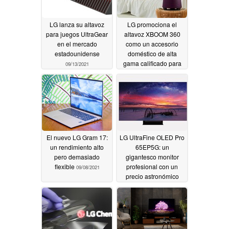
LG lanza su altavoz
LG promociona el
para juegos UltraGear
altavoz XBOOM 360
en el mercado
como un accesorio
estadounidense
doméstico de alta
gama calificado para
09/13/2021
una experiencia de
audio 3D
09/11/2021
El nuevo LG Gram 17:
LG UltraFine OLED Pro
un rendimiento alto
65EP5G: un
pero demasiado
gigantesco monitor
flexible
profesional con un
09/08/2021
precio astronómico
09/07/2021