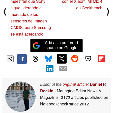
muestran que Sony
con el Xiaomi Mi Mix 4
sigue liderando el
en Geekbench
⟨
⟩
mercado de los
sensores de imagen
CMOS, pero Samsung
se está acercando
Add as a preferred
source on Google
Editor of the
original article
:
Daniel R
Deakin
- Managing Editor News &
Magazine
- 3172 articles published on
Notebookcheck
since 2012