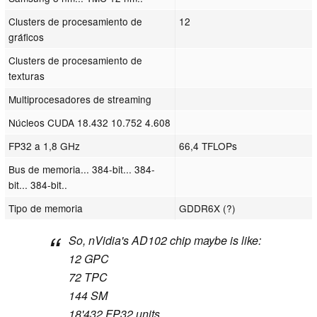
Clusters de procesamiento de
12
gráficos
Clusters de procesamiento de
texturas
Multiprocesadores de streaming
Núcleos CUDA 18.432 10.752 4.608
FP32 a 1,8 GHz
66,4 TFLOPs
Bus de memoria... 384-bit... 384-
bit... 384-bit..
Tipo de memoria
GDDR6X (?)
So, nVidia's AD102 chip maybe is like:
12 GPC
72 TPC
144 SM
18'432 FP32 units