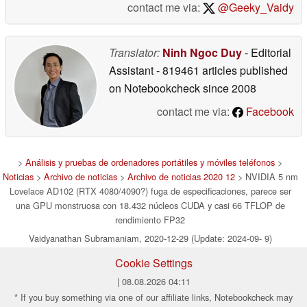
contact me via:
@Geeky_Vaidy
Translator:
Ninh Ngoc Duy
- Editorial
Assistant
- 819461 articles published
on Notebookcheck
since 2008
contact me via:
Facebook
>
Análisis y pruebas de ordenadores portátiles y móviles teléfonos
>
Noticias
>
Archivo de noticias
>
Archivo de noticias 2020 12
> NVIDIA 5 nm
Lovelace AD102 (RTX 4080/4090?) fuga de especificaciones, parece ser
una GPU monstruosa con 18.432 núcleos CUDA y casi 66 TFLOP de
rendimiento FP32
Vaidyanathan Subramaniam, 2020-12-29 (Update: 2024-09- 9)
Cookie Settings
| 08.08.2026 04:11
* If you buy something via one of our affiliate links, Notebookcheck may