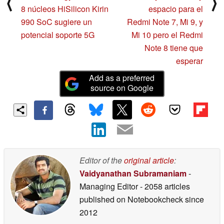
⟨
⟩
8 núcleos HiSilicon Kirin
espacio para el
990 SoC sugiere un
Redmi Note 7, Mi 9, y
potencial soporte 5G
Mi 10 pero el Redmi
Note 8 tiene que
esperar
Add as a preferred
source on Google
Editor of the
original article
:
Vaidyanathan Subramaniam
-
Managing Editor
- 2058 articles
published on Notebookcheck
since
2012