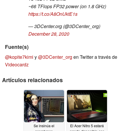
~66 TFlops FP32 power (on 1.8 GHz)
https://t.co/A8OnUktE1s
— 3DCenter.org (@3DCenter_org)
December 28, 2020
Fuente(s)
@kopite7kimi
y
@3DCenter_org
en Twitter a través de
Videocardz
Artículos relacionados
Se insinúa el
El Acer Nitro 5 estará