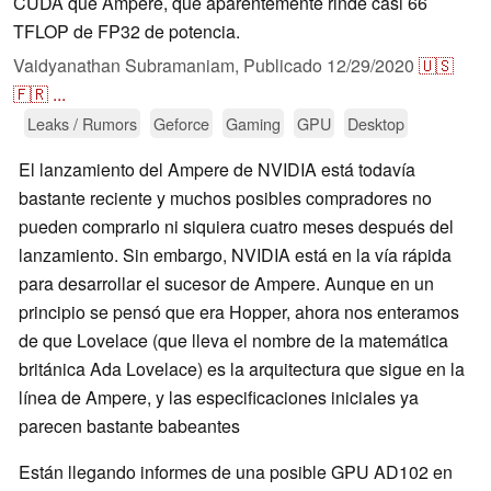
CUDA que Ampere, que aparentemente rinde casi 66
TFLOP de FP32 de potencia.
Vaidyanathan Subramaniam,
Publicado
12/29/2020
🇺🇸
🇫🇷
...
Leaks / Rumors
Geforce
Gaming
GPU
Desktop
El lanzamiento del Ampere de NVIDIA está todavía
bastante reciente y muchos posibles compradores no
pueden comprarlo ni siquiera cuatro meses después del
lanzamiento. Sin embargo, NVIDIA está en la vía rápida
para desarrollar el sucesor de Ampere. Aunque en un
principio se pensó que era Hopper, ahora nos enteramos
de que Lovelace (que lleva el nombre de la matemática
británica Ada Lovelace) es la arquitectura que sigue en la
línea de Ampere, y las especificaciones iniciales ya
parecen bastante babeantes
Están llegando informes de una posible GPU AD102 en