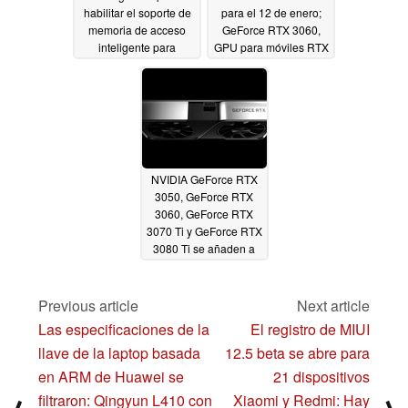
habilitar el soporte de
para el 12 de enero;
memoria de acceso
GeForce RTX 3060,
inteligente para
GPU para móviles RTX
configuraciones Ryzen
30 y más se espera
1000, Ryzen 3000, con
12/18/2020
NVIDIA Ampere
también soportado
12/18/2020
NVIDIA GeForce RTX
3050, GeForce RTX
3060, GeForce RTX
3070 Ti y GeForce RTX
3080 Ti se añaden a
AIDA64 Extreme antes
de lo previsto
12/17/2020
Previous article
Next article
Las especificaciones de la
El registro de MIUI
llave de la laptop basada
12.5 beta se abre para
en ARM de Huawei se
21 dispositivos
filtraron: Qingyun L410 con
Xiaomi y Redmi: Hay