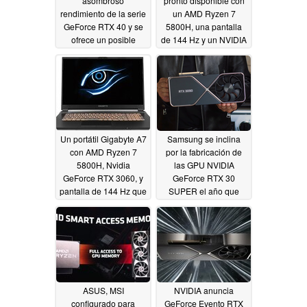
asombroso
pronto disponible con
rendimiento de la serie
un AMD Ryzen 7
GeForce RTX 40 y se
5800H, una pantalla
ofrece un posible
de 144 Hz y un NVIDIA
calendario de
GeForce RTX 3080
lanzamiento de las
con 8 GB de VRAM
tarjetas basadas en
12/24/2020
Lovelace de Nvidia
07/07/2021
Un portátil Gigabyte A7
Samsung se inclina
con AMD Ryzen 7
por la fabricación de
5800H, Nvidia
las GPU NVIDIA
GeForce RTX 3060, y
GeForce RTX 30
pantalla de 144 Hz que
SUPER el año que
se unirá a los próximos
viene
12/19/2020
portátiles G5 y G7 del
Comet Lake-H
12/21/2020
ASUS, MSI
NVIDIA anuncia
configurado para
GeForce Evento RTX