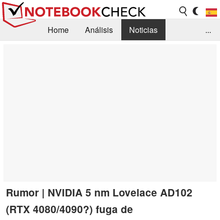
Home
Análisis
Noticias
...
FAQ/Técnica
Biblioteca
Orientación para la Compra
Busca
Contacto
Rumor | NVIDIA 5 nm Lovelace AD102
(RTX 4080/4090?) fuga de