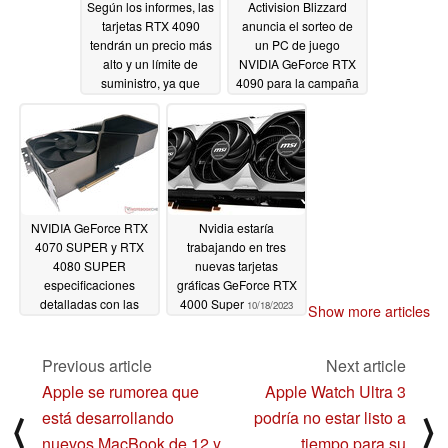
Según los informes, las
Activision Blizzard
tarjetas RTX 4090
anuncia el sorteo de
tendrán un precio más
un PC de juego
alto y un límite de
NVIDIA GeForce RTX
suministro, ya que
4090 para la campaña
NVIDIA pretende
de donación de sangre
reforzar la percepción
de Diablo IV
10/23/2023
del valor de la RTX 40
SUPER
10/25/2023
NVIDIA GeForce RTX
Nvidia estaría
4070 SUPER y RTX
trabajando en tres
4080 SUPER
nuevas tarjetas
especificaciones
gráficas GeForce RTX
detalladas con las
4000 Super
10/18/2023
Show more articles
actualizaciones de
GPU y memoria
Previous article
Next article
10/23/2023
Apple se rumorea que
Apple Watch Ultra 3
está desarrollando
podría no estar listo a
⟨
⟩
nuevos MacBook de 12 y
tiempo para su