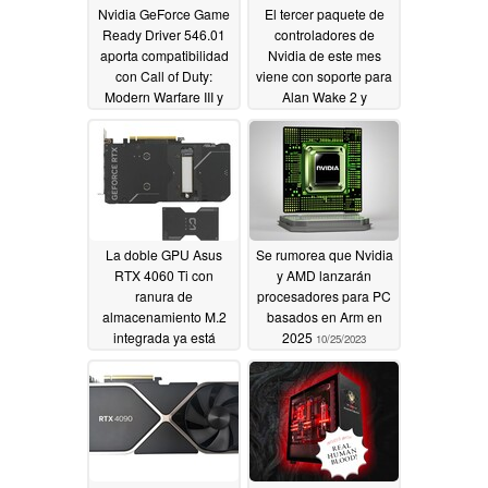
Nvidia GeForce Game
El tercer paquete de
Ready Driver 546.01
controladores de
aporta compatibilidad
Nvidia de este mes
con Call of Duty:
viene con soporte para
Modern Warfare III y
Alan Wake 2 y
otros tres títulos, así
Ghostrunner 2
10/28/2023
como con seis
pantallas compatibles
con G-Sync
11/02/2023
La doble GPU Asus
Se rumorea que Nvidia
RTX 4060 Ti con
y AMD lanzarán
ranura de
procesadores para PC
almacenamiento M.2
basados en Arm en
integrada ya está
2025
10/25/2023
disponible en Europa
10/28/2023