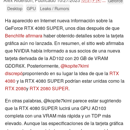
Alex Alderson,
Publicado
10/27/2023
🇺🇸
🇫🇷
...
Geforce
Desktop
GPU
Leaks / Rumors
Ha aparecido en Internet nueva información sobre la
GeForce RTX 4080 SUPER, unos días después de que
Benchlife afirmara
haber obtenido detalles sobre la tarjeta
gráfica aún no lanzada. En resumen, el sitio web afirmaba
que NVIDIA había informado a sus socios de una nueva
tarjeta derivada de la AD102 con 20 GB de VRAM
GDDR6X. Posteriormente,
@kopite7kimi
discrepó
proponiendo en su lugar la idea de que la
RTX
4080
y la RTX 4080 SUPER podrían estar unidas como la
RTX 2080
y
RTX 2080 SUPER
.
En otras palabras, @kopite7kimi parece estar sugiriendo
que la RTX 4080 SUPER lucirá una GPU AD103
completa con una VRAM más rápida y un TDP más
elevado. Aunque las especificaciones de la tarjeta gráfica