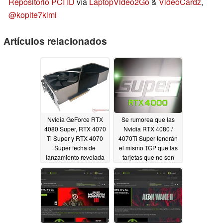
Repositorio PCI ID
vía
LaptopVideo2Go
&
VideoCardz
,
@kopite7kimi
Artículos relacionados
Nvidia GeForce RTX
Se rumorea que las
4080 Super, RTX 4070
Nvidia RTX 4080 /
Ti Super y RTX 4070
4070Ti Super tendrán
Super fecha de
el mismo TGP que las
lanzamiento revelada
tarjetas que no son
por una nueva
Super, la RTX 4070
filtración
Super eleva el TGP a
11/07/2023
220W
11/03/2023