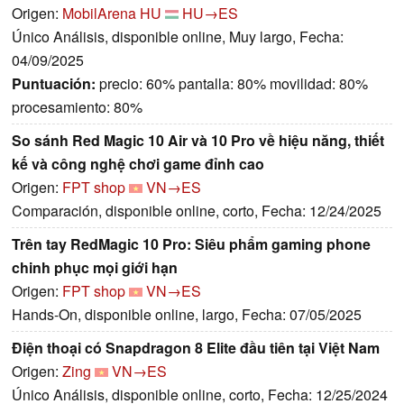
Origen:
MobilArena HU
HU→ES
Único Análisis, disponible online, Muy largo, Fecha:
04/09/2025
Puntuación:
precio: 60% pantalla: 80% movilidad: 80%
procesamiento: 80%
So sánh Red Magic 10 Air và 10 Pro về hiệu năng, thiết
kế và công nghệ chơi game đỉnh cao
Origen:
FPT shop
VN→ES
Comparación, disponible online, corto, Fecha: 12/24/2025
Trên tay RedMagic 10 Pro: Siêu phẩm gaming phone
chinh phục mọi giới hạn
Origen:
FPT shop
VN→ES
Hands-On, disponible online, largo, Fecha: 07/05/2025
Điện thoại có Snapdragon 8 Elite đầu tiên tại Việt Nam
Origen:
Zing
VN→ES
Único Análisis, disponible online, corto, Fecha: 12/25/2024