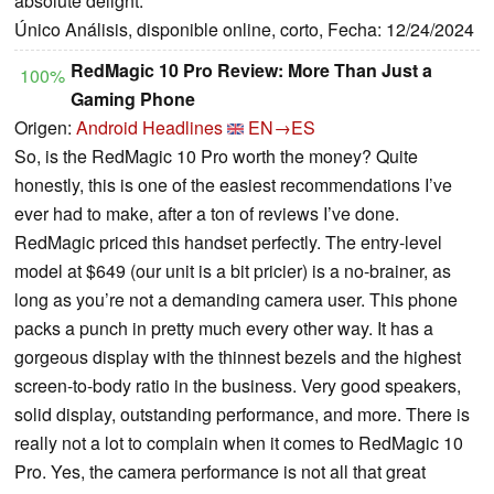
absolute delight.
Único Análisis, disponible online, corto, Fecha: 12/24/2024
RedMagic 10 Pro Review: More Than Just a
100%
Gaming Phone
Origen:
Android Headlines
EN→ES
So, is the RedMagic 10 Pro worth the money? Quite
honestly, this is one of the easiest recommendations I’ve
ever had to make, after a ton of reviews I’ve done.
RedMagic priced this handset perfectly. The entry-level
model at $649 (our unit is a bit pricier) is a no-brainer, as
long as you’re not a demanding camera user. This phone
packs a punch in pretty much every other way. It has a
gorgeous display with the thinnest bezels and the highest
screen-to-body ratio in the business. Very good speakers,
solid display, outstanding performance, and more. There is
really not a lot to complain when it comes to RedMagic 10
Pro. Yes, the camera performance is not all that great