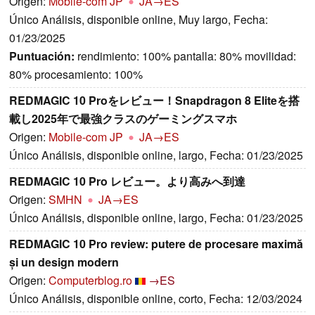
Origen:
Mobile-com JP
JA→ES
Único Análisis, disponible online, Muy largo, Fecha:
01/23/2025
Puntuación:
rendimiento: 100% pantalla: 80% movilidad:
80% procesamiento: 100%
REDMAGIC 10 Proをレビュー！Snapdragon 8 Eliteを搭
載し2025年で最強クラスのゲーミングスマホ
Origen:
Mobile-com JP
JA→ES
Único Análisis, disponible online, largo, Fecha: 01/23/2025
REDMAGIC 10 Pro レビュー。より高みへ到達
Origen:
SMHN
JA→ES
Único Análisis, disponible online, largo, Fecha: 01/23/2025
REDMAGIC 10 Pro review: putere de procesare maximă
și un design modern
Origen:
Computerblog.ro
→ES
Único Análisis, disponible online, corto, Fecha: 12/03/2024