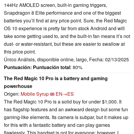
144Hz AMOLED screen, built-in gaming triggers,
Snapdragon 8 Elite performance and one of the biggest
batteries you’ll find at any price point. Sure, the Red Magic
OS 10 experience is pretty far from stock Android and will
take some getting used to, and the built-in fan means it’s not
dust- or water-resistant, but these are easier to swallow at
this price point.
Único Análisis, disponible online, largo, Fecha: 02/13/2025
Puntuación:
Puntuación total
: 80%
The Red Magic 10 Pro is a battery and gaming
powerhouse
Origen:
Mobile Syrup
EN→ES
The Red Magic 10 Pro is a solid buy for under $1,000. It
has flagship features and an awkward design but some fun
gaming-like elements. Its camera is subpar, but it makes up
for this with a fantastic battery and can play games
flawlessly. This handset is not for everyone; however, I