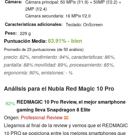
Cámara
Cámara principal: 50 MPix (f/1.9) + 50MP (f/2.2) +
2MP (f/2.4)
Cámara secundaria: 16 MPix f/2.0
Características adicionales
Teclado: OnScreen
Peso
229 g
83.91%
- bien
Puntuación Media:
Promedio de
23
puntuaciones (de
50
análisis)
precio: 82%, rendimiento: 94%, características: 86%,
pantalla: 88% movilidad: 89%, procesamiento: 85%,
ergonomía: 90%, emisiones: - %
Análisis para el Nubia Red Magic 10 Pro
REDMAGIC 10 Pro Review, el mejor smartphone
92%
gaming lleva Snapdragon 8 Elite
Origen:
Profesional Review
Llegamos al final de la review y vemos que el REDMAGIC
10 PRO se posiciona entre los mejores smartphones que