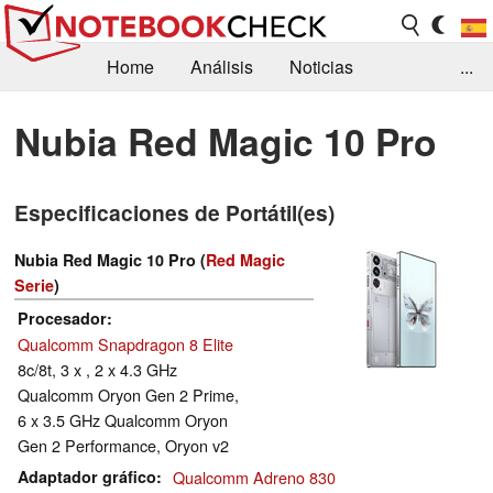
Home
Análisis
Noticias
...
FAQ/Técnica
Biblioteca
Nubia Red Magic 10 Pro
Orientación para la Compra
Busca
Especificaciones de Portátil(es)
Contacto
Nubia Red Magic 10 Pro (
Red Magic
Serie
)
Procesador
Qualcomm Snapdragon 8 Elite
8c/8t, 3 x , 2 x 4.3 GHz
Qualcomm Oryon Gen 2 Prime,
6 x 3.5 GHz Qualcomm Oryon
Gen 2 Performance, Oryon v2
Adaptador gráfico
Qualcomm Adreno 830