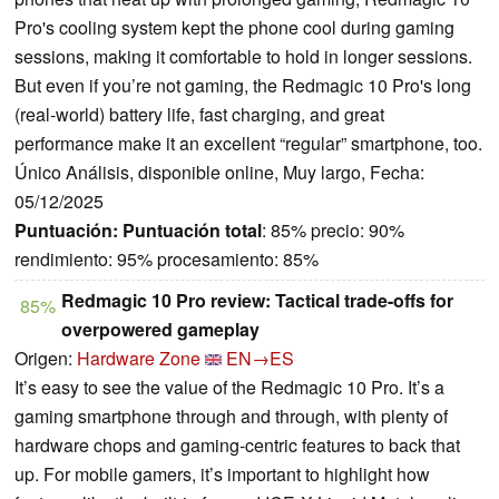
Pro's cooling system kept the phone cool during gaming
sessions, making it comfortable to hold in longer sessions.
But even if you’re not gaming, the Redmagic 10 Pro's long
(real-world) battery life, fast charging, and great
performance make it an excellent “regular” smartphone, too.
Único Análisis, disponible online, Muy largo, Fecha:
05/12/2025
Puntuación:
Puntuación total
: 85% precio: 90%
rendimiento: 95% procesamiento: 85%
Redmagic 10 Pro review: Tactical trade-offs for
85%
overpowered gameplay
Origen:
Hardware Zone
EN→ES
It’s easy to see the value of the Redmagic 10 Pro. It’s a
gaming smartphone through and through, with plenty of
hardware chops and gaming-centric features to back that
up. For mobile gamers, it’s important to highlight how