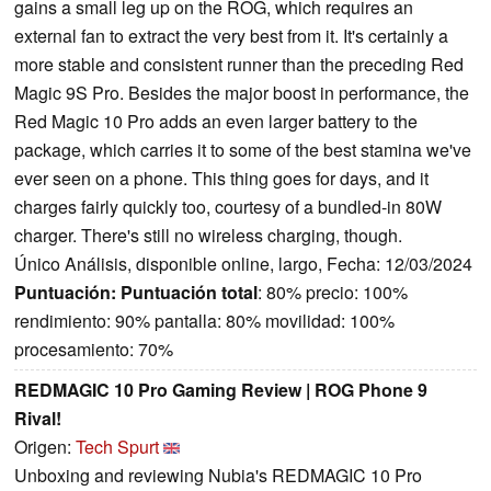
gains a small leg up on the ROG, which requires an
external fan to extract the very best from it. It's certainly a
more stable and consistent runner than the preceding Red
Magic 9S Pro. Besides the major boost in performance, the
Red Magic 10 Pro adds an even larger battery to the
package, which carries it to some of the best stamina we've
ever seen on a phone. This thing goes for days, and it
charges fairly quickly too, courtesy of a bundled-in 80W
charger. There's still no wireless charging, though.
Único Análisis, disponible online, largo, Fecha: 12/03/2024
Puntuación:
Puntuación total
: 80% precio: 100%
rendimiento: 90% pantalla: 80% movilidad: 100%
procesamiento: 70%
REDMAGIC 10 Pro Gaming Review | ROG Phone 9
Rival!
Origen:
Tech Spurt
Unboxing and reviewing Nubia's REDMAGIC 10 Pro