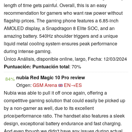
length of time gets painful. Overall, this is an easy
recommendation for gamers who want raw power without
flagship prices. The gaming phone features a 6.85-inch
AMOLED display, a Snapdragon 8 Elite SOC, and an
amazing battery. 540Hz shoulder triggers and a unique
liquid metal cooling system ensures peak performance
during intense gaming.
Único Análisis, disponible online, largo, Fecha: 12/03/2024
Puntuación:
Puntuación total
: 70%
nubia Red Magic 10 Pro review
84%
Origen:
GSM Arena
EN→ES
Nubia was able to pull it off once again, offering a
competitive gaming solution that could easily be picked up
by a non-gamer as well, due to its excellent
price/performance ratio. The handset also features a sleek
design, exceptional battery endurance and fast charging.
And even though we didn't have any issues during actual