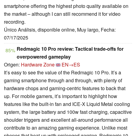
smartphone offering the highest photo quality available on
the market – although I can still recommend it for video
recording.
Único Análisis, disponible online, Muy largo, Fecha:
07/17/2025
Redmagic 10 Pro review: Tactical trade-offs for
85%
overpowered gameplay
Origen:
Hardware Zone
EN→ES
It’s easy to see the value of the Redmagic 10 Pro. It’s a
gaming smartphone through and through, with plenty of
hardware chops and gaming-centric features to back that
up. For mobile gamers, it’s important to highlight how
features like the built-in fan and ICE-X Liquid Metal cooling
system, the large battery and 100w fast charging, capacitive
shoulder triggers and excellent all-around performance all
contribute to an amazing gaming experience. Unlike most
phones that heat up with prolonged gaming, Redmagic 10