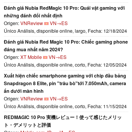
Đánh giá Nubia RedMagic 10 Pro: Quái vật gaming với
những đánh đổi nhất định
Origen:
VNReview
VN→ES
Único Análisis, disponible online, largo, Fecha: 12/18/2024
Đánh giá Nubia Red Magic 10 Pro: Chiếc gaming phone
đáng mua nhất năm 2024?
Origen:
XT Mobile
VN→ES
Único Análisis, disponible online, corto, Fecha: 12/05/2024
Xuất hiện chiếc smartphone gaming với chip đầu bảng
Snapdragon 8 Elite, pin "trâu bò"tới 7.050mAh, camera
ẩn dưới màn hình
Origen:
VNReview
VN→ES
Único Análisis, disponible online, corto, Fecha: 11/15/2024
REDMAGIC 10 Pro 実機レビュー！使って感じたメリッ
ト・デメリットと評価