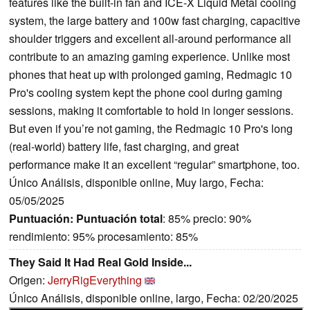
features like the built-in fan and ICE-X Liquid Metal cooling
system, the large battery and 100w fast charging, capacitive
shoulder triggers and excellent all-around performance all
contribute to an amazing gaming experience. Unlike most
phones that heat up with prolonged gaming, Redmagic 10
Pro's cooling system kept the phone cool during gaming
sessions, making it comfortable to hold in longer sessions.
But even if you’re not gaming, the Redmagic 10 Pro's long
(real-world) battery life, fast charging, and great
performance make it an excellent “regular” smartphone, too.
Único Análisis, disponible online, Muy largo, Fecha:
05/05/2025
Puntuación:
Puntuación total
: 85% precio: 90%
rendimiento: 95% procesamiento: 85%
They Said It Had Real Gold Inside...
Origen:
JerryRigEverything
Único Análisis, disponible online, largo, Fecha: 02/20/2025