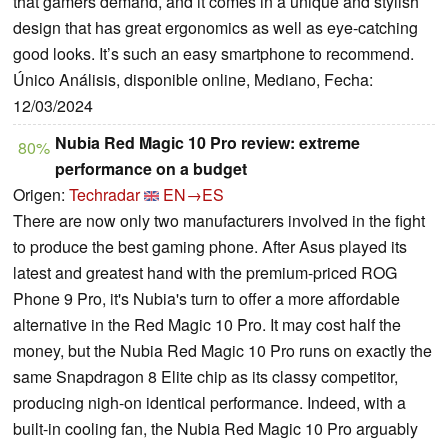
that gamers demand, and it comes in a unique and stylish
design that has great ergonomics as well as eye-catching
good looks. It’s such an easy smartphone to recommend.
Único Análisis, disponible online, Mediano, Fecha:
12/03/2024
Nubia Red Magic 10 Pro review: extreme
80%
performance on a budget
Origen:
Techradar
EN→ES
There are now only two manufacturers involved in the fight
to produce the best gaming phone. After Asus played its
latest and greatest hand with the premium-priced ROG
Phone 9 Pro, it's Nubia's turn to offer a more affordable
alternative in the Red Magic 10 Pro. It may cost half the
money, but the Nubia Red Magic 10 Pro runs on exactly the
same Snapdragon 8 Elite chip as its classy competitor,
producing nigh-on identical performance. Indeed, with a
built-in cooling fan, the Nubia Red Magic 10 Pro arguably