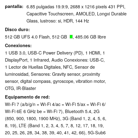
pantalla
6.85 pulgadas 19.9:9, 2688 x 1216 pixels 431 PPI,
Capacitive Touchscreen, AMOLED, Longxi Durable
Glass, lustroso: si, HDR, 144 Hz
Disco duro
512 GB UFS 4.0 Flash, 512 GB
, 485.06 GB libre
Conexiones
1 USB 3.0, USB-C Power Delivery (PD), 1 HDMI, 1
DisplayPort, 1 Infrared, Audio Conexiones: USB-C,
1 Lector de Huellas Digitales, NFC, Sensor de
luminosidad, Sensores: Gravity sensor, proximity
sensor, digital compass, gyroscope, vibration motor,
OTG, IR-Blaster
Equipamento de red
Wi-Fi 7 (a/b/g/n = Wi-Fi 4/ac = Wi-Fi 5/ax = Wi-Fi 6/
Wi-Fi 6E 6 GHz be = Wi-Fi 7), Bluetooth 5.4, 2G
(850, 900, 1800, 1900 MHz), 3G (Band 1, 2, 4, 5, 6,
8, 19), LTE (Band 1, 2, 3, 4, 5, 7, 8, 12, 17, 18, 19,
20, 25, 26, 28, 34, 38, 39, 40, 41, 42, 66), 5G-Sub6