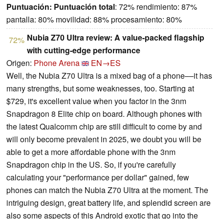
Puntuación:
Puntuación total
: 72% rendimiento: 87%
pantalla: 80% movilidad: 88% procesamiento: 80%
Nubia Z70 Ultra review: A value-packed flagship
72%
with cutting-edge performance
Origen:
Phone Arena
EN→ES
Well, the Nubia Z70 Ultra is a mixed bag of a phone––it has
many strengths, but some weaknesses, too. Starting at
$729, it's excellent value when you factor in the 3nm
Snapdragon 8 Elite chip on board. Although phones with
the latest Qualcomm chip are still difficult to come by and
will only become prevalent in 2025, we doubt you will be
able to get a more affordable phone with the 3nm
Snapdragon chip in the US. So, if you're carefully
calculating your "performance per dollar" gained, few
phones can match the Nubia Z70 Ultra at the moment. The
intriguing design, great battery life, and splendid screen are
also some aspects of this Android exotic that go into the