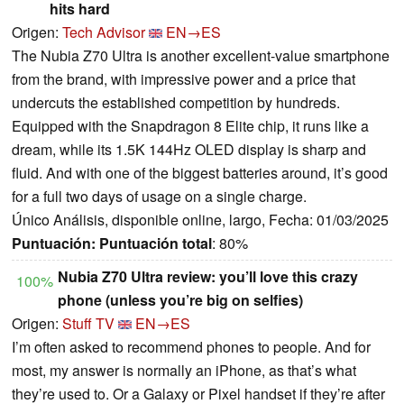
hits hard
Origen:
Tech Advisor
EN→ES
The Nubia Z70 Ultra is another excellent-value smartphone
from the brand, with impressive power and a price that
undercuts the established competition by hundreds.
Equipped with the Snapdragon 8 Elite chip, it runs like a
dream, while its 1.5K 144Hz OLED display is sharp and
fluid. And with one of the biggest batteries around, it’s good
for a full two days of usage on a single charge.
Único Análisis, disponible online, largo, Fecha: 01/03/2025
Puntuación:
Puntuación total
: 80%
Nubia Z70 Ultra review: you’ll love this crazy
100%
phone (unless you’re big on selfies)
Origen:
Stuff TV
EN→ES
I’m often asked to recommend phones to people. And for
most, my answer is normally an iPhone, as that’s what
they’re used to. Or a Galaxy or Pixel handset if they’re after