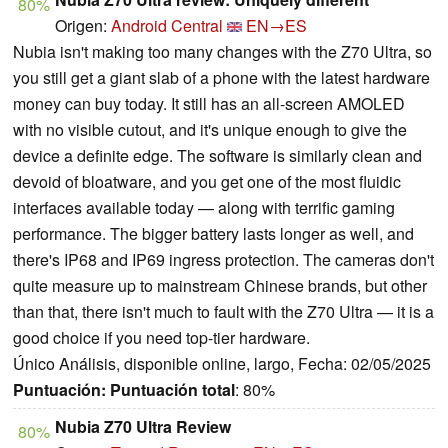
80%
Origen:
Android Central
EN→ES
Nubia isn't making too many changes with the Z70 Ultra, so
you still get a giant slab of a phone with the latest hardware
money can buy today. It still has an all-screen AMOLED
with no visible cutout, and it's unique enough to give the
device a definite edge. The software is similarly clean and
devoid of bloatware, and you get one of the most fluidic
interfaces available today — along with terrific gaming
performance. The bigger battery lasts longer as well, and
there's IP68 and IP69 ingress protection. The cameras don't
quite measure up to mainstream Chinese brands, but other
than that, there isn't much to fault with the Z70 Ultra — it is a
good choice if you need top-tier hardware.
Único Análisis, disponible online, largo, Fecha: 02/05/2025
Puntuación:
Puntuación total
: 80%
Nubia Z70 Ultra Review
80%