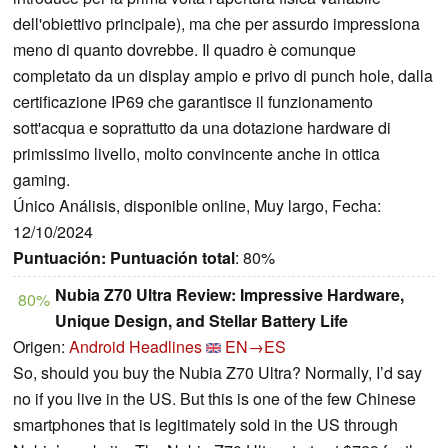
dell'obiettivo principale), ma che per assurdo impressiona
meno di quanto dovrebbe. Il quadro è comunque
completato da un display ampio e privo di punch hole, dalla
certificazione IP69 che garantisce il funzionamento
sott'acqua e soprattutto da una dotazione hardware di
primissimo livello, molto convincente anche in ottica
gaming.
Único Análisis, disponible online, Muy largo, Fecha:
12/10/2024
Puntuación:
Puntuación total
: 80%
Nubia Z70 Ultra Review: Impressive Hardware,
80%
Unique Design, and Stellar Battery Life
Origen:
Android Headlines
EN→ES
So, should you buy the Nubia Z70 Ultra? Normally, I’d say
no if you live in the US. But this is one of the few Chinese
smartphones that is legitimately sold in the US through