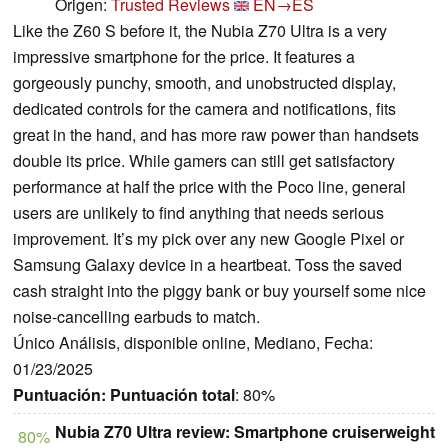
Origen:
Trusted Reviews
EN→ES
Like the Z60 S before it, the Nubia Z70 Ultra is a very
impressive smartphone for the price. It features a
gorgeously punchy, smooth, and unobstructed display,
dedicated controls for the camera and notifications, fits
great in the hand, and has more raw power than handsets
double its price. While gamers can still get satisfactory
performance at half the price with the Poco line, general
users are unlikely to find anything that needs serious
improvement. It’s my pick over any new Google Pixel or
Samsung Galaxy device in a heartbeat. Toss the saved
cash straight into the piggy bank or buy yourself some nice
noise-cancelling earbuds to match.
Único Análisis, disponible online, Mediano, Fecha:
01/23/2025
Puntuación:
Puntuación total
: 80%
Nubia Z70 Ultra review: Smartphone cruiserweight
80%