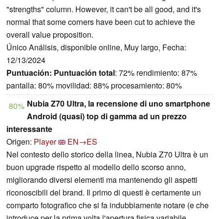
"strengths" column. However, it can't be all good, and it's
normal that some corners have been cut to achieve the
overall value proposition.
Único Análisis, disponible online, Muy largo, Fecha:
12/13/2024
Puntuación:
Puntuación total
: 72% rendimiento: 87%
pantalla: 80% movilidad: 88% procesamiento: 80%
Nubia Z70 Ultra, la recensione di uno smartphone
80%
Android (quasi) top di gamma ad un prezzo
interessante
Origen:
Player
EN→ES
Nel contesto dello storico della linea, Nubia Z70 Ultra è un
buon upgrade rispetto al modello dello scorso anno,
migliorando diversi elementi ma mantenendo gli aspetti
riconoscibili del brand. Il primo di questi è certamente un
comparto fotografico che si fa indubbiamente notare (e che
introduce per la prima volta l'apertura fisica variabile