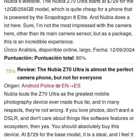
Nubia’s website. The Nubia Z70 Ultra starts at $729 for the
12GB/256GB model, which is quite cheap for a phone that
is powered by the Snapdragon 8 Elite. And Nubia does a
lot here. Sure, I’m not the most impressed with the camera
here, other than its main camera sensor, but as a package,
this is an incredible experience.
Único Análisis, disponible online, largo, Fecha: 12/09/2024
Puntuación:
Puntuación total
: 80%
Review: The Nubia Z70 Ultra is almost the perfect
75%
camera phone, but not for everyone
Origen:
Android Police
EN→ES
Nubia touts the Z70 Ultra as the greatest mobile
photography device ever made thus far, and in many
respects, they're not wrong. If you love photos, don't want a
DSLR, and don't care about things like software features or
ecosystem, then yes. You should absolutely buy this
device. At $729 for the base model, it is a steal, and I feel it