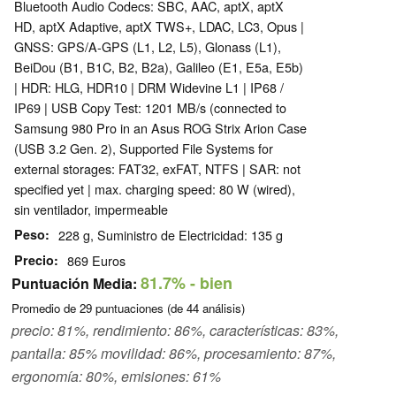
Bluetooth Audio Codecs: SBC, AAC, aptX, aptX
HD, aptX Adaptive, aptX TWS+, LDAC, LC3, Opus |
GNSS: GPS/A-GPS (L1, L2, L5), Glonass (L1),
BeiDou (B1, B1C, B2, B2a), Galileo (E1, E5a, E5b)
| HDR: HLG, HDR10 | DRM Widevine L1 | IP68 /
IP69 | USB Copy Test: 1201 MB/s (connected to
Samsung 980 Pro in an Asus ROG Strix Arion Case
(USB 3.2 Gen. 2), Supported File Systems for
external storages: FAT32, exFAT, NTFS | SAR: not
specified yet | max. charging speed: 80 W (wired),
sin ventilador, impermeable
Peso
228 g, Suministro de Electricidad: 135 g
Precio
869 Euros
81.7%
- bien
Puntuación Media:
Promedio de
29
puntuaciones (de
44
análisis)
precio: 81%, rendimiento: 86%, características: 83%,
pantalla: 85% movilidad: 86%, procesamiento: 87%,
ergonomía: 80%, emisiones: 61%