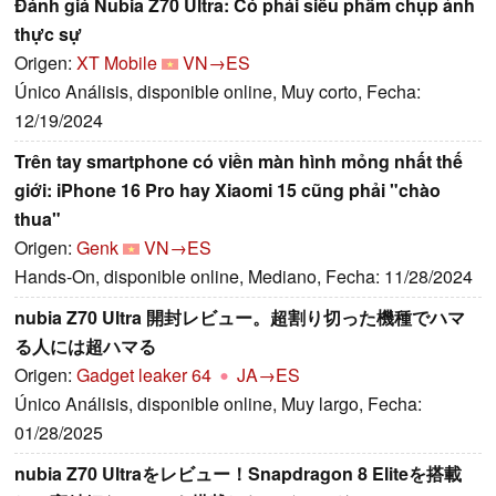
Đánh giá Nubia Z70 Ultra: Có phải siêu phẩm chụp ảnh
thực sự
Origen:
XT Mobile
VN→ES
Único Análisis, disponible online, Muy corto, Fecha:
12/19/2024
Trên tay smartphone có viền màn hình mỏng nhất thế
giới: iPhone 16 Pro hay Xiaomi 15 cũng phải "chào
thua"
Origen:
Genk
VN→ES
Hands-On, disponible online, Mediano, Fecha: 11/28/2024
nubia Z70 Ultra 開封レビュー。超割り切った機種でハマ
る人には超ハマる
Origen:
Gadget leaker 64
JA→ES
Único Análisis, disponible online, Muy largo, Fecha:
01/28/2025
nubia Z70 Ultraをレビュー！Snapdragon 8 Eliteを搭載