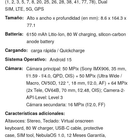
(1, 2, 3, 5, 7, 8, 20, 25, 26, 28, 38, 41, 77, 78), Dual
SIM, LTE, 5G, GPS
Tamaño
Alto x ancho x profundidad (en mm): 8.6 x 164.3 x
77.1
Battería
6150 mAh Litio-Ion, 80 W charging, silicon-carbon
anode battery
Cargando
carga rápida / Quickcharge
Sistema Operativo
Android 15
Cámara
Cámara principal: 50 MPix (Sony IMX906, 35 mm,
f/1.59 - f/4.0, QPD, OIS) + 50 MPix (Ultra Wide /
Macro, OV50D, 122 °, 18 mm, f/2.0, AF) + 64 MPix
(2x Tele, OV64B, 70 mm, f/2.48, OIS); Camera-2-
API-Level: Level 3
Cámara secundaria: 16 MPix (f/2.0, FF)
Características adicionales
Altavoces: Stereo, Teclado: Virtual onscreen
keyboard, 80 W charger, USB-C cable, protective
case, SIM tool, NebulaOS 1.0, 12 Meses Garantía,