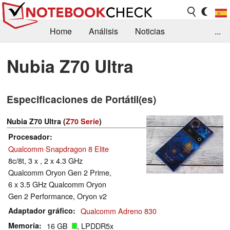
Home
Análisis
Noticias
...
FAQ/Técnica
Biblioteca
Nubia Z70 Ultra
Orientación para la Compra
Busca
Especificaciones de Portátil(es)
Contacto
Nubia Z70 Ultra (
Z70 Serie
)
Procesador
Qualcomm Snapdragon 8 Elite
8c/8t, 3 x , 2 x 4.3 GHz
Qualcomm Oryon Gen 2 Prime,
6 x 3.5 GHz Qualcomm Oryon
Gen 2 Performance, Oryon v2
Adaptador gráfico
Qualcomm Adreno 830
Memoría
16 GB
, LPDDR5x