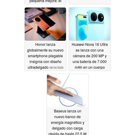
pequeña mejora: el
Magic V6 de Honor
07/02/2026
Honor lanza
Huawei Nova 16 Ultra
globalmente su nuevo
se lanza con una
smartphone plegable
cámara de 200 MP y
insignia con diseño
una batería de 7.000
ultradelgado
mAh en un cuerpo
06/04/2026
delgado
06/01/2026
Baseus lanza un
nuevo banco de
energía magnético y
delgado con carga
rápida de hasta 22,5 W