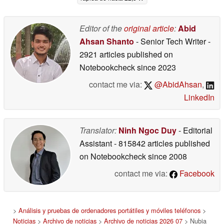
04/06/2026
Editor of the
original article
:
Abid
Ahsan Shanto
- Senior Tech Writer
-
2921 articles published on
Notebookcheck
since 2023
contact me via:
@AbidAhsan
,
LinkedIn
Translator:
Ninh Ngoc Duy
- Editorial
Assistant
- 815842 articles published
on Notebookcheck
since 2008
contact me via:
Facebook
>
Análisis y pruebas de ordenadores portátiles y móviles teléfonos
>
Noticias
>
Archivo de noticias
>
Archivo de noticias 2026 07
> Nubia