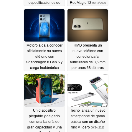
especificaciones de
RedMagic 12
07/13/2026
este smartphone con
inteligencia artificial
07/20/2026
Motorola da a conocer
HMD presenta un
oficialmente su nuevo
nuevo teléfono con
teléfono con
conector para
Snapdragon 8 Gen 5 y
auriculares de 3,5 mm
carga inalámbrica
por unos 68 dólares
magnética
07/11/2026
07/10/2026
Un dispositivo
Tecno lanza un nuevo
plegable y delgado
smartphone de gama
con una batería de
básica con un diseño
gran capacidad y una
fino y ligero
06/24/2026