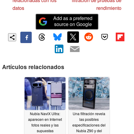
relacionadas con los
filtración de pruebas de
datos
rendimiento
Add as a preferred
source on Google
Artículos relacionados
Nubia NaviX Ultra:
Una filtración revela
aparecen en Internet
las posibles
fotos reales y las
especificaciones del
supuestas
Nubia Z90 y del