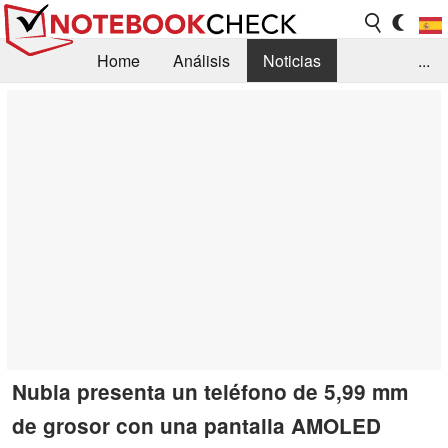
Home
Análisis
Noticias
...
FAQ/Técnica
Biblioteca
Orientación para la Compra
Busca
Contacto
Nubia presenta un teléfono de 5,99 mm
de grosor con una pantalla AMOLED