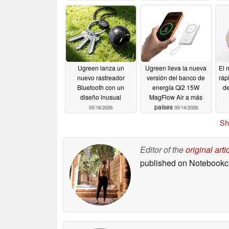
Ugreen lanza un
Ugreen lleva la nueva
El 
nuevo rastreador
versión del banco de
ráp
Bluetooth con un
energía Qi2 15W
d
diseño inusual
MagFlow Air a más
países
05/16/2026
05/14/2026
Sh
Editor of the
original arti
published on Notebook