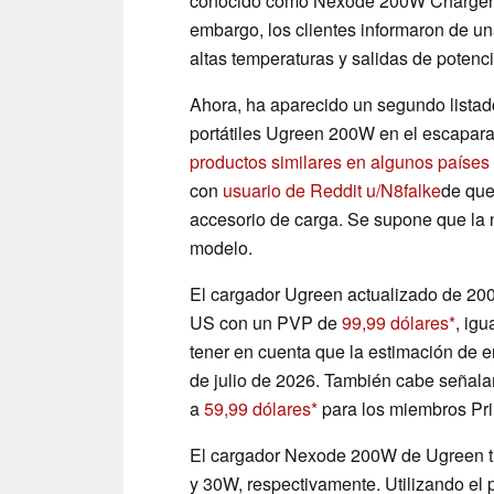
conocido como Nexode 200W Charger, 
embargo, los clientes informaron de u
altas temperaturas y salidas de potenci
Ahora, ha aparecido un segundo listad
portátiles Ugreen 200W en el escapar
productos similares en algunos países
con
usuario de Reddit u/N8falke
de que
accesorio de carga. Se supone que la 
modelo.
El cargador Ugreen actualizado de 200
US con un PVP de
99,99 dólares
, igu
tener en cuenta que la estimación de en
de julio de 2026. También cabe señalar
a
59,99 dólares
para los miembros Pr
El cargador Nexode 200W de Ugreen t
y 30W, respectivamente. Utilizando el