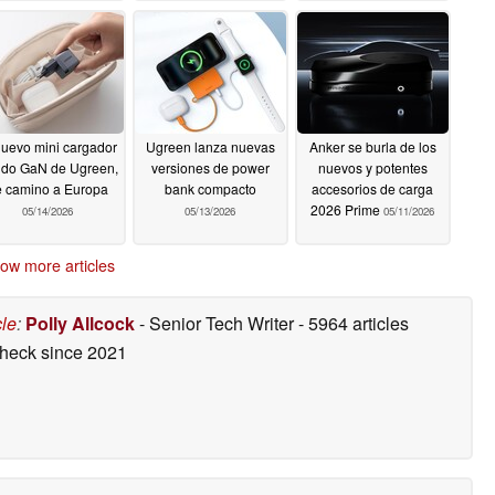
nuevo mini cargador
Ugreen lanza nuevas
Anker se burla de los
ido GaN de Ugreen,
versiones de power
nuevos y potentes
e camino a Europa
bank compacto
accesorios de carga
2026 Prime
05/14/2026
05/13/2026
05/11/2026
ow more articles
cle
:
Polly Allcock
- Senior Tech Writer
- 5964 articles
check
since 2021