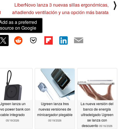
⟩
LiberNovo lanza 3 nuevas sillas ergonómicas,
1
añadiendo ventilación y una opción más barata
Add as a preferred
source on Google
Ugreen lanza un
Ugreen lanza tres
La nueva versión del
vo power bank con
nuevas versiones de
banco de energía
cable integrado
minicargador plegable
ultradelgado Ugreen
se lanza con
05/19/2026
05/19/2026
descuento
05/16/2026