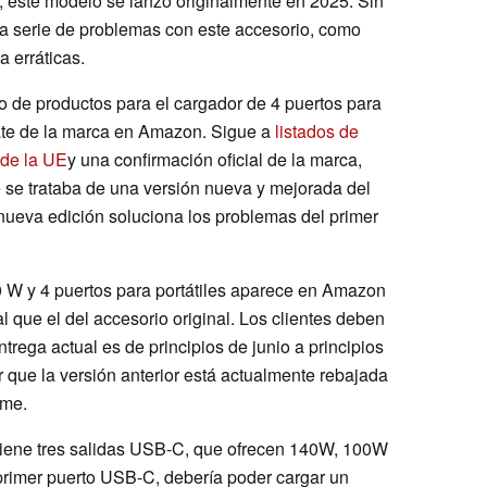
este modelo se lanzó originalmente en 2025. Sin
na serie de problemas con este accesorio, como
a erráticas.
o de productos para el cargador de 4 puertos para
ate de la marca en Amazon. Sigue a
listados de
 de la UE
y una confirmación oficial de la marca,
 se trataba de una versión nueva y mejorada del
nueva edición soluciona los problemas del primer
 W y 4 puertos para portátiles aparece en Amazon
al que el del accesorio original. Los clientes deben
trega actual es de principios de junio a principios
 que la versión anterior está actualmente rebajada
ime.
iene tres salidas USB-C, que ofrecen 140W, 100W
 primer puerto USB-C, debería poder cargar un