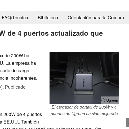
FAQ/Técnica
Biblioteca
Orientación para la Compra
 de 4 puertos actualizado que
Nexode 200W ha
 UU. La empresa ha
sorio de carga
ncia incoherentes.
y),
Publicado
ⓘ Ugreen
El cargador de portátil de 200W y 4
puertos de Ugreen ha sido mejorado
en 200W de 4 puertos
o a EE.UU.. También