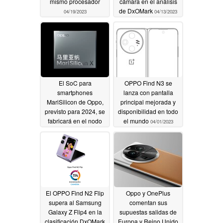
mismo procesador
cámara en el análisis
de DxOMark
04/19/2023
04/13/2023
El SoC para
OPPO Find N3 se
smartphones
lanza con pantalla
MariSilicon de Oppo,
principal mejorada y
previsto para 2024, se
disponibilidad en todo
fabricará en el nodo
el mundo
04/01/2023
N4 de TSMC
04/05/2023
El OPPO Find N2 Flip
Oppo y OnePlus
supera al Samsung
comentan sus
Galaxy Z Flip4 en la
supuestas salidas de
clasificación DxOMark
Europa y Reino Unido