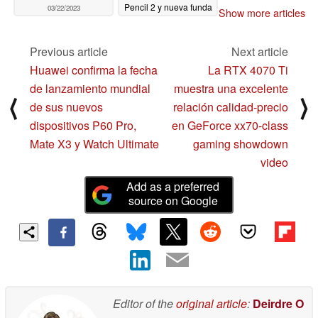
Pencil 2 y nueva funda
03/22/2023
Show more articles
con teclado
03/22/2023
Previous article
Next article
Huawei confirma la fecha
La RTX 4070 Ti
de lanzamiento mundial
muestra una excelente
⟨
⟩
de sus nuevos
relación calidad-precio
dispositivos P60 Pro,
en GeForce xx70-class
Mate X3 y Watch Ultimate
gaming showdown
video
Add as a preferred
source on Google
Editor of the
original article
:
Deirdre O