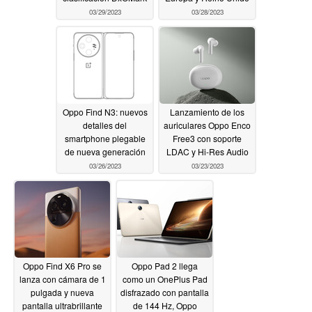
03/29/2023
03/28/2023
Oppo Find N3: nuevos
Lanzamiento de los
detalles del
auriculares Oppo Enco
smartphone plegable
Free3 con soporte
de nueva generación
LDAC y Hi-Res Audio
03/26/2023
03/23/2023
Oppo Find X6 Pro se
Oppo Pad 2 llega
lanza con cámara de 1
como un OnePlus Pad
pulgada y nueva
disfrazado con pantalla
pantalla ultrabrillante
de 144 Hz, Oppo