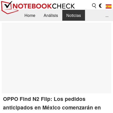
Home
Análisis
Noticias
...
FAQ/Técnica
Biblioteca
Orientación para la Compra
Busca
Contacto
OPPO Find N2 Flip: Los pedidos
anticipados en México comenzarán en