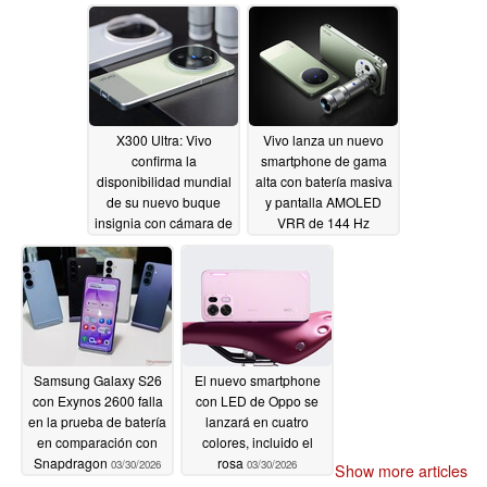
X300 Ultra: Vivo
Vivo lanza un nuevo
confirma la
smartphone de gama
disponibilidad mundial
alta con batería masiva
de su nuevo buque
y pantalla AMOLED
insignia con cámara de
VRR de 144 Hz
35 mm
03/30/2026
03/30/2026
Samsung Galaxy S26
El nuevo smartphone
con Exynos 2600 falla
con LED de Oppo se
en la prueba de batería
lanzará en cuatro
en comparación con
colores, incluido el
Snapdragon
rosa
03/30/2026
03/30/2026
Show more articles