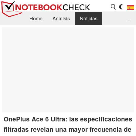
Home
Análisis
Noticias
...
FAQ/Técnica
Biblioteca
Orientación para la Compra
Busca
Contacto
OnePlus Ace 6 Ultra: las especificaciones
filtradas revelan una mayor frecuencia de