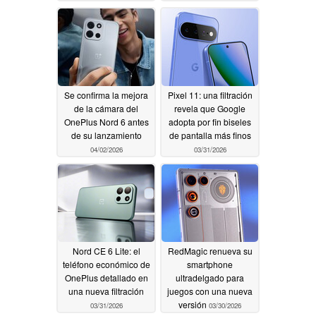
Se confirma la mejora
Pixel 11: una filtración
de la cámara del
revela que Google
OnePlus Nord 6 antes
adopta por fin biseles
de su lanzamiento
de pantalla más finos
04/02/2026
03/31/2026
Nord CE 6 Lite: el
RedMagic renueva su
teléfono económico de
smartphone
OnePlus detallado en
ultradelgado para
una nueva filtración
juegos con una nueva
versión
03/31/2026
03/30/2026