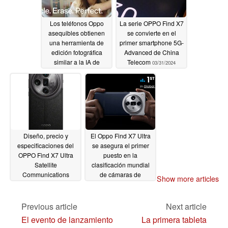
Los teléfonos Oppo
La serie OPPO Find X7
asequibles obtienen
se convierte en el
una herramienta de
primer smartphone 5G-
edición fotográfica
Advanced de China
similar a la IA de
Telecom
03/31/2024
Samsung Galaxy
04/13/2024
Diseño, precio y
El Oppo Find X7 Ultra
especificaciones del
se asegura el primer
OPPO Find X7 Ultra
puesto en la
Satellite
clasificación mundial
Communications
de cámaras de
Show more articles
Edition revelados en
smartphones de
una nueva filtración
DxOMark
03/13/2024
Previous article
Next article
03/28/2024
El evento de lanzamiento
La primera tableta