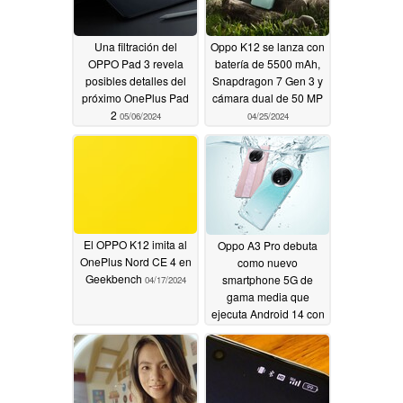
Una filtración del
Oppo K12 se lanza con
OPPO Pad 3 revela
batería de 5500 mAh,
posibles detalles del
Snapdragon 7 Gen 3 y
próximo OnePlus Pad
cámara dual de 50 MP
2
05/06/2024
04/25/2024
El OPPO K12 imita al
Oppo A3 Pro debuta
OnePlus Nord CE 4 en
como nuevo
Geekbench
smartphone 5G de
04/17/2024
gama media que
ejecuta Android 14 con
certificación IP69
04/13/2024