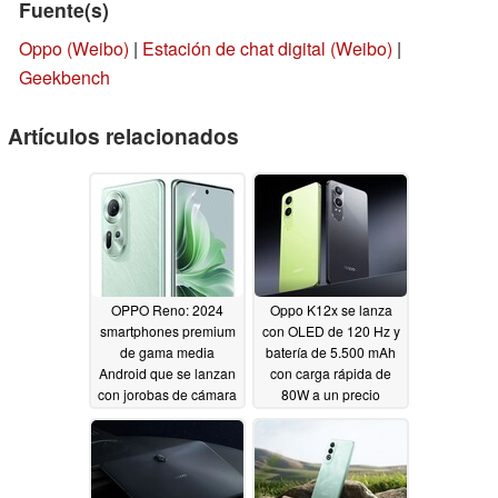
Fuente(s)
Oppo (Weibo)
|
Estación de chat digital (Weibo)
|
Geekbench
Artículos relacionados
OPPO Reno: 2024
Oppo K12x se lanza
smartphones premium
con OLED de 120 Hz y
de gama media
batería de 5.500 mAh
Android que se lanzan
con carga rápida de
con jorobas de cámara
80W a un precio
similares a las del
asequible
05/15/2024
Samsung Galaxy S24
05/16/2024