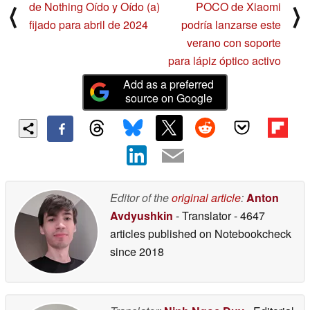
de Nothing Oído y Oído (a)
POCO de Xiaomi
⟨
⟩
fijado para abril de 2024
podría lanzarse este
verano con soporte
para lápiz óptico activo
Add as a preferred
source on Google
Editor of the
original article
:
Anton
Avdyushkin
- Translator
- 4647
articles published on Notebookcheck
since 2018