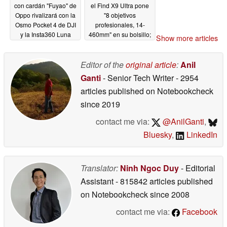
con cardán "Fuyao" de
el Find X9 Ultra pone
Oppo rivalizará con la
"8 objetivos
Osmo Pocket 4 de DJI
profesionales, 14-
y la Insta360 Luna
460mm" en su bolsillo;
Show more articles
Ultra en 2026
¿marketing al estilo
04/20/2026
iPhone?
04/20/2026
Editor of the
original article
:
Anil
Ganti
- Senior Tech Writer
- 2954
articles published on Notebookcheck
since 2019
contact me via:
@AnilGanti
,
Bluesky
,
LinkedIn
Translator:
Ninh Ngoc Duy
- Editorial
Assistant
- 815842 articles published
on Notebookcheck
since 2008
contact me via:
Facebook