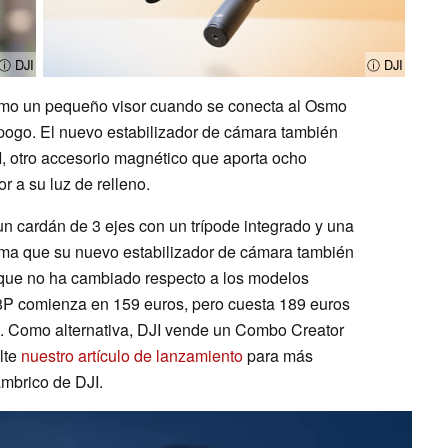
ⓘ DJI
ⓘ DJI
como un pequeño visor cuando se conecta al Osmo
pogo. El nuevo estabilizador de cámara también
I, otro accesorio magnético que aporta ocho
r a su luz de relleno.
 cardán de 3 ejes con un trípode integrado y una
rma que su nuevo estabilizador de cámara también
o que no ha cambiado respecto a los modelos
 8P comienza en 159 euros, pero cuesta 189 euros
2. Como alternativa, DJI vende un Combo Creator
lte
nuestro artículo de lanzamiento
para más
ámbrico de DJI.