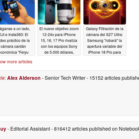
05/08/2026
áganse a un lado,
El nuevo objetivo zoom
Galaxy Filtración de la
DJI e Insta360: El
12-24x para iPhone
cámara del S27 Ultra:
ídeo práctico de la
15, 16, 17 Pro rivaliza
Samsung "robará" la
cámara cardán
con los equipos Sony
apertura variable del
económica "Feiyu
de 5.000 dólares,
iPhone 18 Pro para
cket 4" muestra un
muestra fotos y vídeos
una cámara de casi 1
ow more articles
diseño innovador
pulgada y 200 MP
05/05/2026
05/05/2026
05/05/2026
cle
:
Alex Alderson
- Senior Tech Writer
- 15152 articles publi
Duy
- Editorial Assistant
- 816412 articles published on Notebo