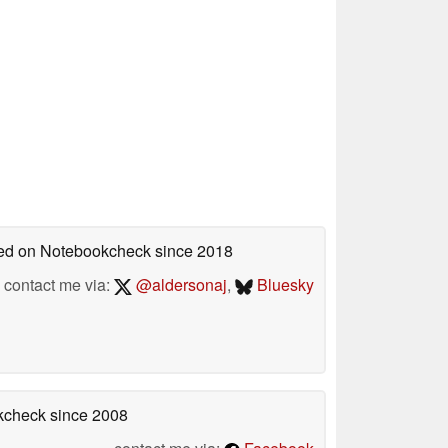
shed on Notebookcheck
since 2018
contact me via:
@aldersonaj
,
Bluesky
okcheck
since 2008