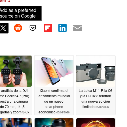
derno
Add as a preferred
source on Google
 análisis de la DJI
Xiaomi confirma el
La Leica M11-P, la Q3
mo Pocket 4P (Pro)
lanzamiento mundial
y la D-Lux 8 tendrán
estra una cámara
de un nuevo
una nueva edición
de 70 mm, 1/1,5
smartphone
limitada
05/07/2026
lgadas y zoom 3-6x
económico
05/08/2026
con un bokeh
cinematográfico