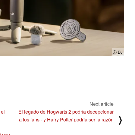
ⓘ DJI
Next article
 el
El legado de Hogwarts 2 podría decepcionar
⟩
a los fans - y Harry Potter podría ser la razón