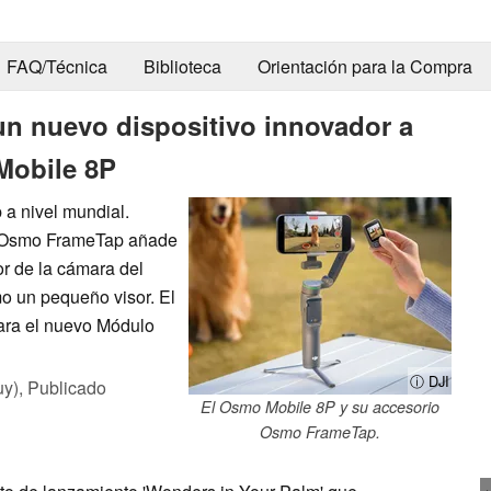
FAQ/Técnica
Biblioteca
Orientación para la Compra
n nuevo dispositivo innovador a
Mobile 8P
a nivel mundial.
l Osmo FrameTap añade
or de la cámara del
o un pequeño visor. El
ara el nuevo Módulo
ⓘ DJI
uy),
Publicado
El Osmo Mobile 8P y su accesorio
Osmo FrameTap.