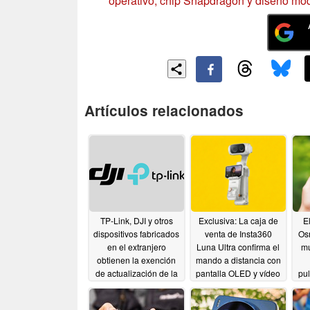
operativo, chip Snapdragon y diseño mo
Artículos relacionados
TP-Link, DJI y otros
Exclusiva: La caja de
El
dispositivos fabricados
venta de Insta360
Os
en el extranjero
Luna Ultra confirma el
mu
obtienen la exención
mando a distancia con
de actualización de la
pantalla OLED y vídeo
pu
FCC
8K - no se lo diga a DJI
05/11/2026
05/09/2026