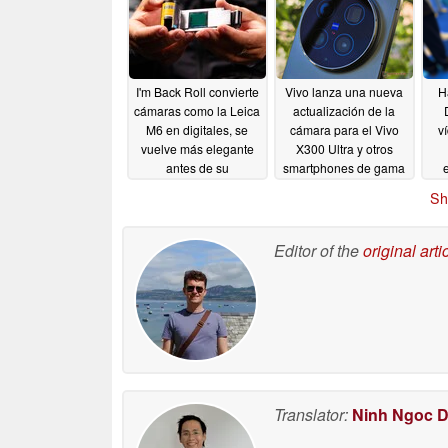
I'm Back Roll convierte
Vivo lanza una nueva
H
cámaras como la Leica
actualización de la
M6 en digitales, se
cámara para el Vivo
v
vuelve más elegante
X300 Ultra y otros
antes de su
smartphones de gama
lanzamiento
alta
Po
05/06/2026
05/06/2026
Sh
Editor of the
original arti
Translator:
Ninh Ngoc 