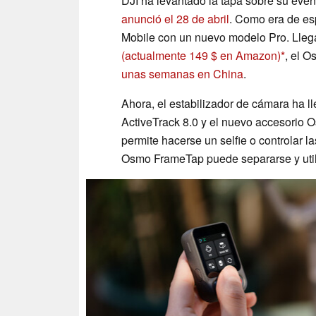
DJI ha levantado la tapa sobre su eve
anunció el 28 de abril
. Como era de e
Mobile con un nuevo modelo Pro. Lleg
(actualmente 149 $ en Amazon)
, el 
unas semanas en China
.
Ahora, el estabilizador de cámara ha 
ActiveTrack 8.0 y el nuevo accesorio 
permite hacerse un selfie o controlar la
Osmo FrameTap puede separarse y util