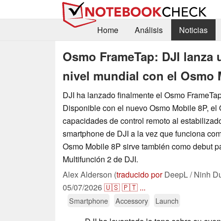
Home
Análisis
Noticias
Osmo FrameTap: DJI lanza u
nivel mundial con el Osmo 
DJI ha lanzado finalmente el Osmo FrameTap 
Disponible con el nuevo Osmo Mobile 8P, e
capacidades de control remoto al estabilizad
smartphone de DJI a la vez que funciona com
Osmo Mobile 8P sirve también como debut p
Multifunción 2 de DJI.
Alex Alderson (
traducido por
DeepL / Ninh D
05/07/2026
🇺🇸
🇵🇹
...
Smartphone
Accessory
Launch