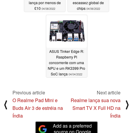
lança por menos de
escassez global de
£10
chips
04/08/2022
04/06/2022
ASUS Tinker Edge R:
Raspberry Pi
concorrente com uma
NPU e um RK3399 Pro
SoC lança
04/04/2022
Previous article
Next article
O Realme Pad Mini e
Realme lança sua nova
⟨
⟩
Buds Air 3 de estréia na
Smart TV X Full HD na
Índia
Índia
Add as a preferred
source on Google