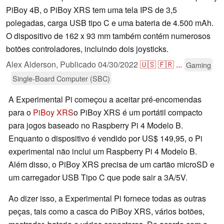
PiBoy 4B, o PiBoy XRS tem uma tela IPS de 3,5
polegadas, carga USB tipo C e uma bateria de 4.500 mAh.
O dispositivo de 162 x 93 mm também contém numerosos
botões controladores, incluindo dois joysticks.
Alex Alderson,
Publicado
04/30/2022
🇺🇸
🇫🇷
...
Gaming
Single-Board Computer (SBC)
A Experimental Pi começou a aceitar pré-encomendas
para o
PiBoy XRS
o PiBoy XRS é um portátil compacto
para jogos baseado no Raspberry Pi 4 Modelo B.
Enquanto o dispositivo é vendido por US$ 149,95, o Pi
experimental não inclui um Raspberry Pi 4 Modelo B.
Além disso, o PiBoy XRS precisa de um cartão microSD e
um carregador USB Tipo C que pode sair a 3A/5V.
Ao dizer isso, a Experimental Pi fornece todas as outras
peças, tais como a casca do PiBoy XRS, vários botões,