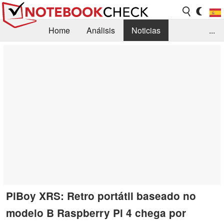
Home
Análisis
Noticias
...
FAQ/Técnica
Biblioteca
Orientación para la Compra
Busca
Contacto
PiBoy XRS: Retro portátil baseado no
modelo B Raspberry Pi 4 chega por