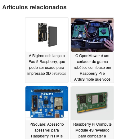
Artículos relacionados
A Bigtreetech lança o
O OpenMower é um
Pad 5 Raspberry, que
cortador de grama
pode ser usado para
robótico com base em
impressão 3D
Raspberry Pi e
04/23/2022
ArduSimple que você
mesmo pode construir
04/12/2022
PiSquare: Acessório
Raspberry Pi Compute
acessível para
Module 4S revelado
Raspberry Pi HATs
para combater a