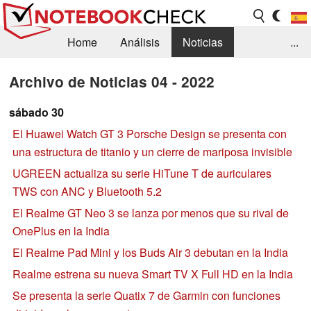
Home
Análisis
Noticias
...
FAQ/Técnica
Biblioteca
Archivo de Noticias 04 - 2022
Orientación para la Compra
Busca
sábado 30
El Huawei Watch GT 3 Porsche Design se presenta con
Contacto
una estructura de titanio y un cierre de mariposa invisible
UGREEN actualiza su serie HiTune T de auriculares
TWS con ANC y Bluetooth 5.2
El Realme GT Neo 3 se lanza por menos que su rival de
OnePlus en la India
El Realme Pad Mini y los Buds Air 3 debutan en la India
Realme estrena su nueva Smart TV X Full HD en la India
Se presenta la serie Quatix 7 de Garmin con funciones