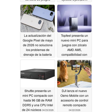
retro
2077 a hasta 50 FPS
05/21/2026
sin generación de
fotogramas
05/20/2026
La actualización del
Topfeel presenta un
Google Pixel de mayo
nuevo mini PC para
de 2026 no soluciona
juegos con zócalo
los problemas de
AMD AM5,
drenaje de la batería
compatibilidad con
GPU discretas y una
05/07/2026
plétora de puertos
05/03/2026
Shuttle presenta un
DJI lanza el nuevo
mini PC compacto con
Osmo Mobile con un
hasta 96 GB de RAM
accesorio de control
DDR5 y una CPU Intel
remoto compacto
de 24 núcleos
04/23/2026
04/22/2026