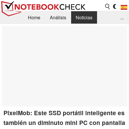
Home
Análisis
Noticias
...
FAQ/Técnica
Biblioteca
Orientación para la Compra
Busca
Contacto
PixelMob: Este SSD portátil inteligente es
también un diminuto mini PC con pantalla