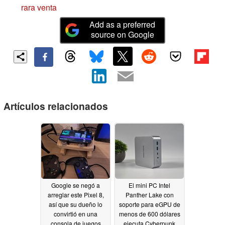
rara venta
Add as a preferred
source on Google
Artículos relacionados
Google se negó a
El mini PC Intel
arreglar este Pixel 8,
Panther Lake con
así que su dueño lo
soporte para eGPU de
convirtió en una
menos de 600 dólares
consola de juegos
ejecuta Cyberpunk