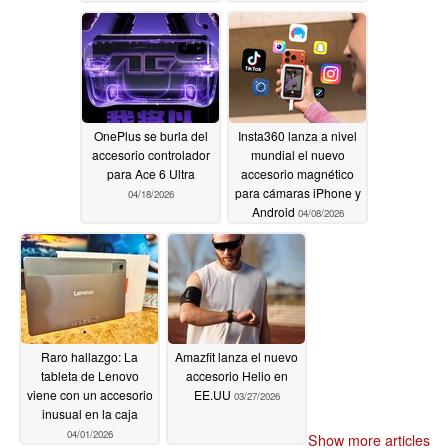
OnePlus se burla del
Insta360 lanza a nivel
accesorio controlador
mundial el nuevo
para Ace 6 Ultra
accesorio magnético
para cámaras iPhone y
04/18/2026
Android
04/08/2026
Raro hallazgo: La
Amazfit lanza el nuevo
tableta de Lenovo
accesorio Helio en
viene con un accesorio
EE.UU
03/27/2026
inusual en la caja
04/01/2026
Show more articles