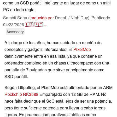
como un SSD portátil inteligente en lugar de como un mini
PC en toda regla.
Sambit Saha (
traducido por
DeepL / Ninh Duy),
Publicado
04/23/2026
🇺🇸
🇵🇹
...
Accessory
A lo largo de los años, hemos cubierto un montón de
conceptos y gadgets interesantes. El
PixelMob
definitivamente entra en esa lista, ya que contiene un
ordenador completo en un chasis ultracompacto con una
pantalla de 7 pulgadas que sirve principalmente como
SSD portátil.
Según Liliputing, el PixelMob está alimentado por un ARM
Rockchip RK3588
Emparejado con 12 GB de RAM. No
hace falta decir que el SoC está lejos de ser una potencia,
pero tiene suficiente potencia para llevar a cabo tareas
ligeras. En pruebas comparativas sintéticas como