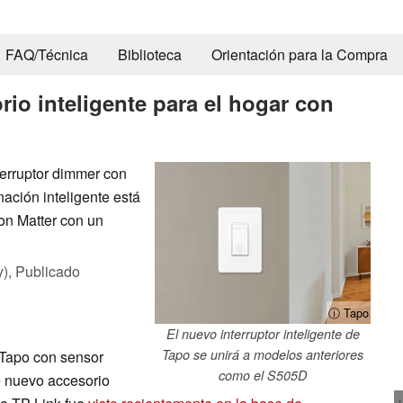
FAQ/Técnica
Biblioteca
Orientación para la Compra
io inteligente para el hogar con
terruptor dimmer con
ación inteligente está
on Matter con un
y),
Publicado
ⓘ Tapo
El nuevo interruptor inteligente de
Tapo se unirá a modelos anteriores
e Tapo con sensor
como el S505D
e nuevo accesorio