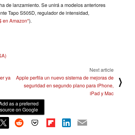
ha de lanzamiento. Se unirá a modelos anteriores
gente Tapo S505D, regulador de intensidad,
 $ en Amazon
).
SA)
Next article
er ya
Apple perfila un nuevo sistema de mejoras de
⟩
seguridad en segundo plano para iPhone,
iPad y Mac
Add as a preferred
source on Google