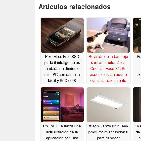
Artículos relacionados
PixelMob: Este SSD
Revisión de la bandeja
Go
portátil inteligente es
sanitaria automática
también un diminuto
Oneisall Ease S1: Su
mini PC con pantalla
aspecto es tan bueno
ex
táctil y SoC de 8
como su rendimiento
núcleos
04/23/2026
03/31/2026
Philips Hue lanza una
Xiaomi lanza un nuevo
La 
actualización de la
producto multifuncional
de
aplicación con una
para el hogar
e