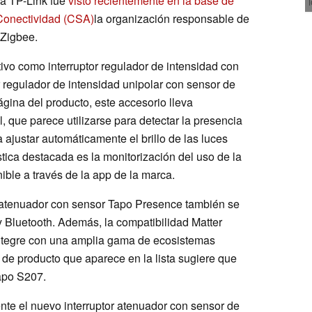
ca TP-Link fue
visto recientemente en la base de
 Conectividad (CSA)
la organización responsable de
 Zigbee.
tivo como interruptor regulador de intensidad con
r regulador de intensidad unipolar con sensor de
ágina del producto, este accesorio lleva
, que parece utilizarse para detectar la presencia
 ajustar automáticamente el brillo de las luces
stica destacada es la monitorización del uso de la
ible a través de la app de la marca.
r atenuador con sensor Tapo Presence también se
 Bluetooth. Además, la compatibilidad Matter
 integre con una amplia gama de ecosistemas
 de producto que aparece en la lista sugiere que
apo S207.
nte el nuevo interruptor atenuador con sensor de