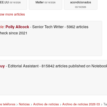
EE.UU
Matter
acondicionados
03/19/2026
03/19/2026
03/19/2026
ow more articles
cle
:
Polly Allcock
- Senior Tech Writer
- 5962 articles
check
since 2021
Duy
- Editorial Assistant
- 815842 articles published on Notebo
es teléfonos
>
Noticias
>
Archivo de noticias
>
Archivo de noticias 2026 03
> Tap