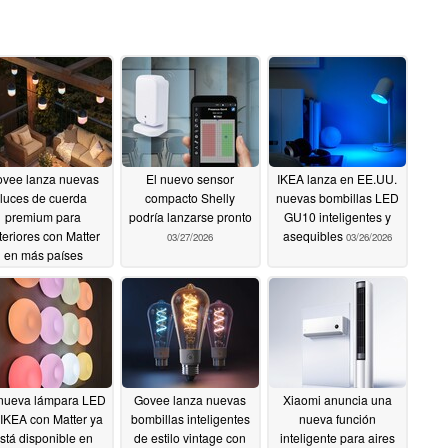
vee lanza nuevas
El nuevo sensor
IKEA lanza en EE.UU.
luces de cuerda
compacto Shelly
nuevas bombillas LED
premium para
podría lanzarse pronto
GU10 inteligentes y
teriores con Matter
asequibles
03/27/2026
03/26/2026
en más países
03/28/2026
nueva lámpara LED
Govee lanza nuevas
Xiaomi anuncia una
 IKEA con Matter ya
bombillas inteligentes
nueva función
stá disponible en
de estilo vintage con
inteligente para aires