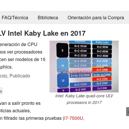
FAQ/Técnica
Biblioteca
Orientación para la Compra
V Intel Kaby Lake en 2017
generación de CPU
mos ver procesadores
ecen ser modelos de 15
phics.
cía),
Publicado
s
Intel: Kaby Lake quad-core ULV
processors in 2017
an a salir pronto es
icias actuales,
 filtrado las primeras pruebas (
i7-7500U,