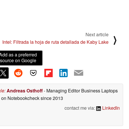
Next article
⟩
Intel: Filtrada la hoja de ruta detallada de Kaby Lake
Add as a preferred
source on Google
cle
:
Andreas Osthoff
- Managing Editor Business Laptops
ed on Notebookcheck
since 2013
contact me via:
LinkedIn