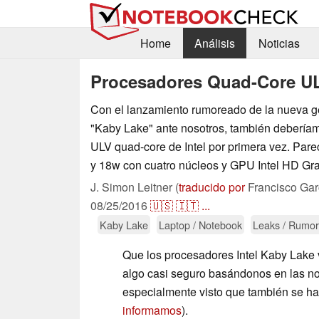
Home
Análisis
Noticias
Procesadores Quad-Core UL
Con el lanzamiento rumoreado de la nueva 
"Kaby Lake" ante nosotros, también debería
ULV quad-core de Intel por primera vez. Par
y 18w con cuatro núcleos y GPU Intel HD Gra
J. Simon Leitner (
traducido por
Francisco Gar
08/25/2016
🇺🇸
🇮🇹
...
Kaby Lake
Laptop / Notebook
Leaks / Rumor
Que los procesadores Intel Kaby Lake v
algo casi seguro basándonos en las not
especialmente visto que también se han
informamos
).