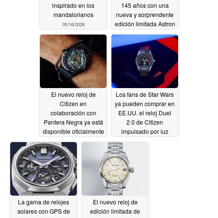
inspirado en los
145 años con una
mandalorianos
nueva y sorprendente
edición limitada Astron
05/16/2026
GPS solar
05/14/2026
El nuevo reloj de
Los fans de Star Wars
Citizen en
ya pueden comprar en
colaboración con
EE.UU. el reloj Duel
Pantera Negra ya está
2.0 de Citizen
disponible oficialmente
impulsado por luz
en EE.UU
05/13/2026
05/13/2026
La gama de relojes
El nuevo reloj de
solares con GPS de
edición limitada de