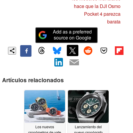
hace que la DJI Osmo
Pocket 4 parezca
barata
Add as a preferred
source on Google
Artículos relacionados
Los nuevos
Lanzamiento del
cronómetros de yate
nuevo cronógrafo