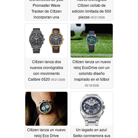
Promaster Wave
Citizen collab de
Tracker de Citizen
edición limitada de 500
incorporan una
piezas
05/21/2026
tecnología de
navegación muy
avanzada
05/22/2026
Citizen lanza dos
Citizen lanza un nuevo
nuevos cronógrafos
reloj EcoDrive con un
con movimiento
colorido diseño
Calibre 0520
inspirado en el fútbol
05/21/2026
05/16/2026
Citizen lanza un nuevo
Un legado en azul:
reloj Eco Drive
Seiko conmemora sus