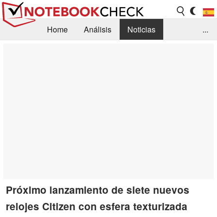
Home
Análisis
Noticias
...
FAQ/Técnica
Biblioteca
Orientación para la Compra
Busca
Contacto
Próximo lanzamiento de siete nuevos
relojes Citizen con esfera texturizada