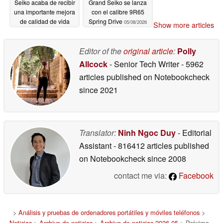
Seiko acaba de recibir
Grand Seiko se lanza
una importante mejora
con el calibre 9R65
de calidad de vida
Spring Drive
05/08/2026
Show more articles
05/13/2026
Editor of the
original article
:
Polly
Allcock
- Senior Tech Writer
- 5962
articles published on Notebookcheck
since 2021
Translator:
Ninh Ngoc Duy
- Editorial
Assistant
- 816412 articles published
on Notebookcheck
since 2008
contact me via:
Facebook
>
Análisis y pruebas de ordenadores portátiles y móviles teléfonos
>
Noticias
>
Archivo de noticias
>
Archivo de noticias 2026 05
> Próximo