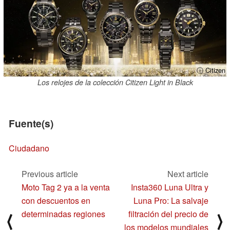
ⓘ Citizen
Los relojes de la colección Citizen Light in Black
Fuente(s)
Ciudadano
Previous article
Next article
Moto Tag 2 ya a la venta
Insta360 Luna Ultra y
con descuentos en
Luna Pro: La salvaje
determinadas regiones
filtración del precio de
⟨
⟩
los modelos mundiales