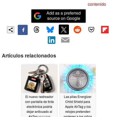
contenido
Add as a preferred
source on Google
Artículos relacionados
El nuevo rastreador
Las pilas Energizer
con pantalla de tinta
Child Shield para
electrónica podría
Apple AirTag y los
dejar anticuado al
relojes pretenden
AirTag
proteger a los niños
05/07/2026