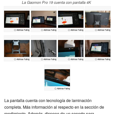
La Gaomon Pro 19 cuenta con pantalla 4K
ⓘ Abhinav Fating
ⓘ Abhinav Fating
ⓘ Abhinav Fating
ⓘ Abhinav Fating
ⓘ Abhinav Fating
ⓘ Abhinav Fating
ⓘ Abhinav Fating
ⓘ Abhinav Fating
ⓘ Abhinav Fating
La pantalla cuenta con tecnología de laminación
completa. Más información al respecto en la sección de
rendimiento. Además, dispone de un soporte para