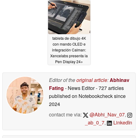
tableta de dibujo 4K
con mando OLED e
integración Calman:
Xencelabs presenta la
Pen Display 24+
08/07/2025
Editor of the
original article
:
Abhinav
Fating
- News Editor
- 727 articles
published on Notebookcheck
since
2024
contact me via:
@Abhi_Nav_07
,
_ab_0_7
,
LinkedIn