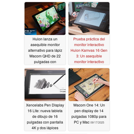
Huion lanza un
Prueba práctica del
asequible monitor
monitor interactivo
alternativo para lápiz
Huion Kamvas 16 Gen
Wacom QHD de 22
3: Un asequible
pulgadas con
monitor interactivo
frecuencia de
para todo con pocos
actualización de 90 Hz
defectos
02/24/2026
e iluminación
ambiental RGB
03/04/2026
Xencelabs Pen Display
Wacom One 14: Un
16 Lite: nueva tableta
pen display de 14
de dibujo de 16
pulgadas 1080p para
pulgadas con pantalla
PC y Mac
09/17/2025
4K y dos lápices
ópticos
11/25/2025