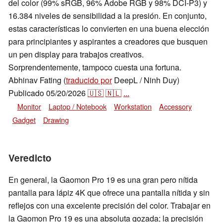
del color (99% sRGB, 96% Adobe RGB y 98% DCI-P3) y
16.384 niveles de sensibilidad a la presión. En conjunto,
estas características lo convierten en una buena elección
para principiantes y aspirantes a creadores que busquen
un pen display para trabajos creativos.
Sorprendentemente, tampoco cuesta una fortuna.
Abhinav Fating (
traducido por
DeepL / Ninh Duy)
Publicado
05/20/2026
🇺🇸
🇳🇱
...
Monitor
Laptop / Notebook
Workstation
Accessory
Gadget
Drawing
Veredicto
En general, la Gaomon Pro 19 es una gran pero nítida
pantalla para lápiz 4K que ofrece una pantalla nítida y sin
reflejos con una excelente precisión del color. Trabajar en
la Gaomon Pro 19 es una absoluta gozada; la precisión