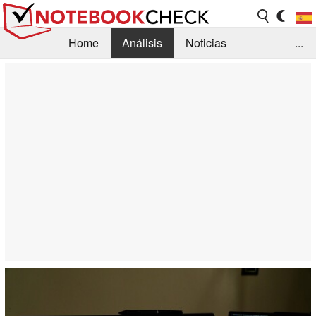
Home
Análisis
Noticias
...
FAQ/Técnica
Biblioteca
Orientación para la Compra
Busca
Contacto