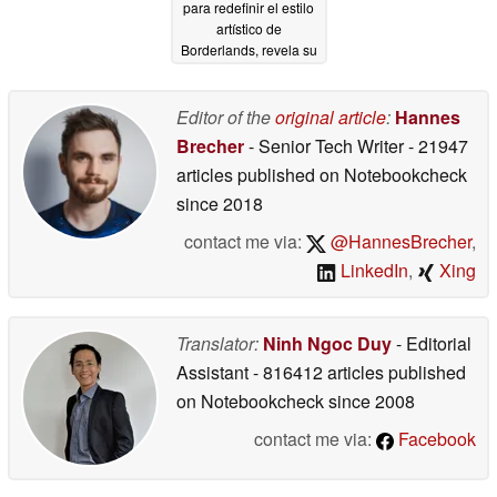
para redefinir el estilo
artístico de
Borderlands, revela su
director ejecutivo
05/20/2026
Editor of the
original article
:
Hannes
Brecher
- Senior Tech Writer
- 21947
articles published on Notebookcheck
since 2018
contact me via:
@HannesBrecher
,
LinkedIn
,
Xing
Translator:
Ninh Ngoc Duy
- Editorial
Assistant
- 816412 articles published
on Notebookcheck
since 2008
contact me via:
Facebook