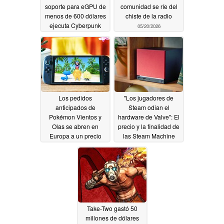
soporte para eGPU de
comunidad se ríe del
menos de 600 dólares
chiste de la radio
ejecuta Cyberpunk
05/20/2026
2077 a hasta 50 FPS
sin generación de
fotogramas
05/20/2026
Los pedidos
"Los jugadores de
anticipados de
Steam odian el
Pokémon Vientos y
hardware de Valve": El
Olas se abren en
precio y la finalidad de
Europa a un precio
las Steam Machine
sorprendentemente
dividen a la comunidad
alto
05/20/2026
05/20/2026
Take-Two gastó 50
millones de dólares