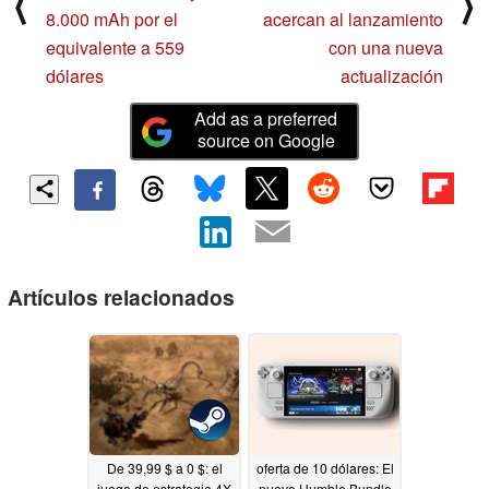
⟨
⟩
8.000 mAh por el
acercan al lanzamiento
equivalente a 559
con una nueva
dólares
actualización
Add as a preferred
source on Google
Artículos relacionados
De 39,99 $ a 0 $: el
oferta de 10 dólares: El
juego de estrategia 4X
nuevo Humble Bundle