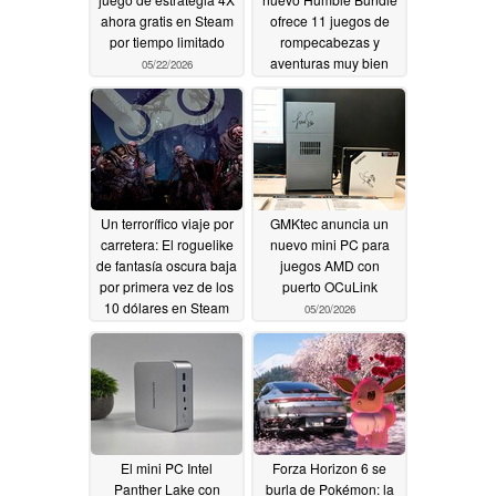
ahora gratis en Steam
ofrece 11 juegos de
por tiempo limitado
rompecabezas y
aventuras muy bien
05/22/2026
valorados
05/22/2026
Un terrorífico viaje por
GMKtec anuncia un
carretera: El roguelike
nuevo mini PC para
de fantasía oscura baja
juegos AMD con
por primera vez de los
puerto OCuLink
10 dólares en Steam
05/20/2026
05/21/2026
El mini PC Intel
Forza Horizon 6 se
Panther Lake con
burla de Pokémon: la