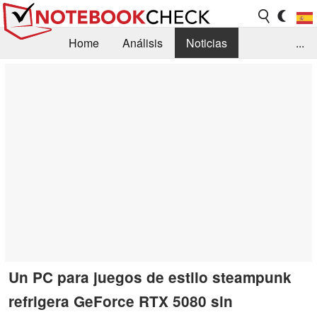
Home
Análisis
Noticias
...
FAQ/Técnica
Biblioteca
Orientación para la Compra
Busca
Contacto
Un PC para juegos de estilo steampunk
refrigera GeForce RTX 5080 sin