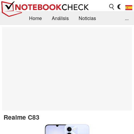
Home
Análisis
Noticias
...
FAQ/Técnica
Biblioteca
Orientación para la Compra
Busca
Contacto
Realme C83