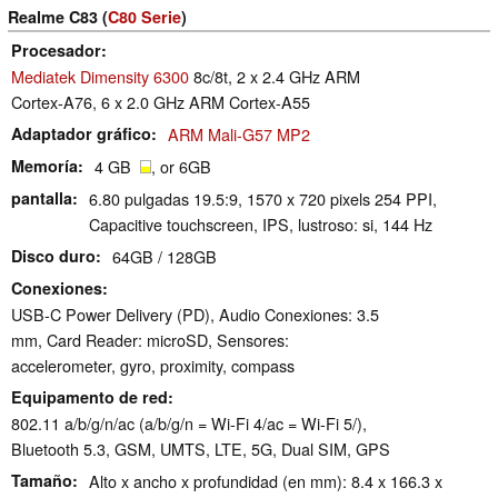
Realme C83 (
C80 Serie
)
Procesador
Mediatek Dimensity 6300
8c/8t, 2 x 2.4 GHz ARM
Cortex-A76, 6 x 2.0 GHz ARM Cortex-A55
Adaptador gráfico
ARM Mali-G57 MP2
Memoría
4 GB
, or 6GB
pantalla
6.80 pulgadas 19.5:9, 1570 x 720 pixels 254 PPI,
Capacitive touchscreen, IPS, lustroso: si, 144 Hz
Disco duro
64GB / 128GB
Conexiones
USB-C Power Delivery (PD), Audio Conexiones: 3.5
mm, Card Reader: microSD, Sensores:
accelerometer, gyro, proximity, compass
Equipamento de red
802.11 a/b/g/n/ac (a/b/g/n = Wi-Fi 4/ac = Wi-Fi 5/),
Bluetooth 5.3, GSM, UMTS, LTE, 5G, Dual SIM, GPS
Tamaño
Alto x ancho x profundidad (en mm): 8.4 x 166.3 x