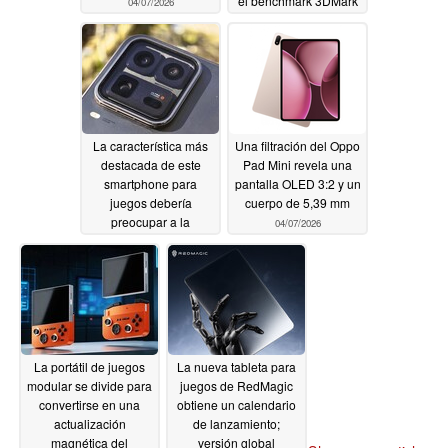
el benchmark 3DMark
04/07/2026
04/07/2026
La característica más
Una filtración del Oppo
destacada de este
Pad Mini revela una
smartphone para
pantalla OLED 3:2 y un
juegos debería
cuerpo de 5,39 mm
preocupar a la
04/07/2026
competencia
04/07/2026
La portátil de juegos
La nueva tableta para
modular se divide para
juegos de RedMagic
convertirse en una
obtiene un calendario
actualización
de lanzamiento;
magnética del
versión global