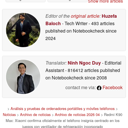
Show more articles
smartphone
confirmada
04/06/2026
04/06/2026
Editor of the
original article
:
Huzefa
Baloch
- Tech Writer
- 493 articles
published on Notebookcheck
since
2024
Translator:
Ninh Ngoc Duy
- Editorial
Assistant
- 816412 articles published
on Notebookcheck
since 2008
contact me via:
Facebook
>
Análisis y pruebas de ordenadores portátiles y móviles teléfonos
>
Noticias
>
Archivo de noticias
>
Archivo de noticias 2026 04
> Redmi K90
Max: Xiaomi confirma oficialmente el teléfono insignia centrado en los
juegos con ventilador de refrigeración incorporado