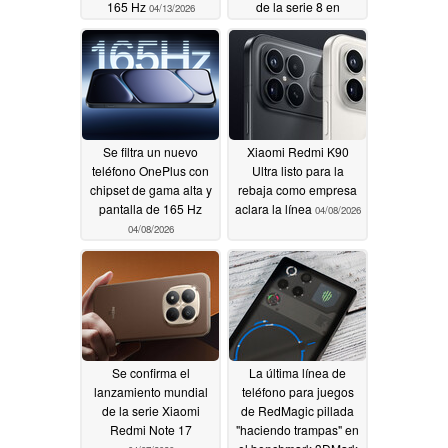
165 Hz
de la serie 8 en
04/13/2026
Geekbench
04/09/2026
Se filtra un nuevo
Xiaomi Redmi K90
teléfono OnePlus con
Ultra listo para la
chipset de gama alta y
rebaja como empresa
pantalla de 165 Hz
aclara la línea
04/08/2026
04/08/2026
Se confirma el
La última línea de
lanzamiento mundial
teléfono para juegos
de la serie Xiaomi
de RedMagic pillada
Redmi Note 17
"haciendo trampas" en