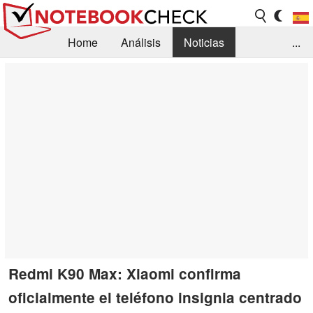
Home
Análisis
Noticias
...
FAQ/Técnica
Biblioteca
Orientación para la Compra
Busca
Contacto
Redmi K90 Max: Xiaomi confirma
oficialmente el teléfono insignia centrado