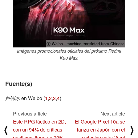
ⓘ Weibo - machine translated from Chinese
Imágenes promocionales oficiales del próximo Redmi
K90 Max.
Fuente(s)
卢伟冰 en Weibo (
1
,
2
,
3
,
4
)
Previous article
Next article
Este RPG táctico en 2D,
El Google Pixel 10a se
⟨
⟩
con un 94% de críticas
lanza en Japón con el
positivas, tiene un 70%
exclusivo color 'Azul