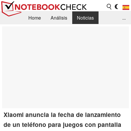
Home
Análisis
Noticias
...
FAQ/Técnica
Biblioteca
Orientación para la Compra
Busca
Contacto
Xiaomi anuncia la fecha de lanzamiento
de un teléfono para juegos con pantalla