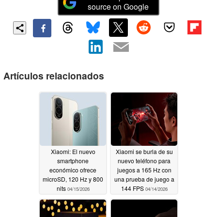
source on Google
Artículos relacionados
Xiaomi: El nuevo
Xiaomi se burla de su
smartphone
nuevo teléfono para
económico ofrece
juegos a 165 Hz con
microSD, 120 Hz y 800
una prueba de juego a
nits
144 FPS
04/15/2026
04/14/2026