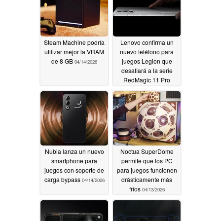
Steam Machine podría
Lenovo confirma un
utilizar mejor la VRAM
nuevo teléfono para
de 8 GB
juegos Legion que
04/14/2026
desafiará a la serie
RedMagic 11 Pro
04/14/2026
Nubia lanza un nuevo
Noctua SuperDome
smartphone para
permite que los PC
juegos con soporte de
para juegos funcionen
carga bypass
drásticamente más
04/14/2026
fríos
04/13/2026