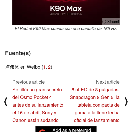
ⓘ Xiaomi
El Redmi K90 Max cuenta con una pantalla de 165 Hz.
Fuente(s)
卢伟冰 en Weibo (
1
,
2
)
Previous article
Next article
Se filtra un gran secreto
8.oLED de 8 pulgadas,
del Osmo Pocket 4
Snapdragon 8 Gen 5: la
⟨
⟩
antes de su lanzamiento
tableta compacta de
el 16 de abril; Sony y
gama alta tiene fecha
Canon están sudando
oficial de lanzamiento
Add as a preferred