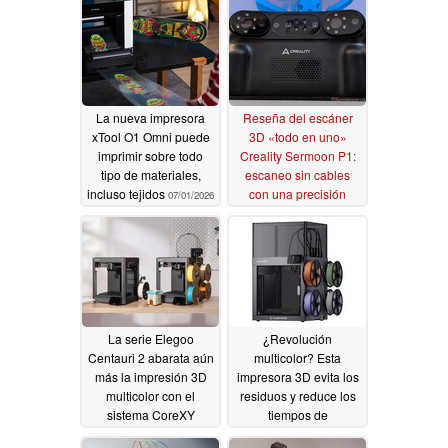
La nueva impresora
Reseña del escáner
xTool O1 Omni puede
3D «todo en uno»
imprimir sobre todo
Creality Sermoon P1:
tipo de materiales,
escaneo sin cables
incluso tejidos
con una precisión
07/01/2026
fiable
06/26/2026
La serie Elegoo
¿Revolución
Centauri 2 abarata aún
multicolor? Esta
más la impresión 3D
impresora 3D evita los
multicolor con el
residuos y reduce los
sistema CoreXY
tiempos de
preparación
06/24/2026
05/12/2026