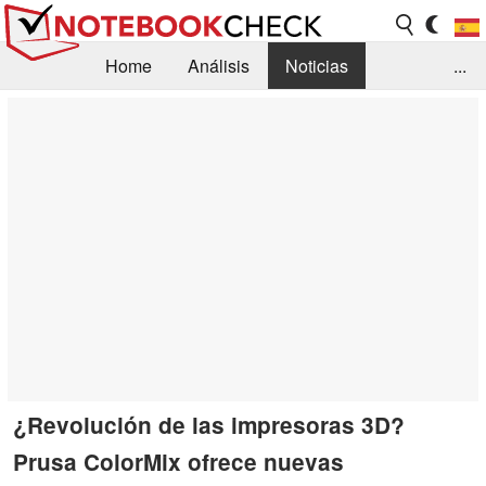
Home
Análisis
Noticias
...
FAQ/Técnica
Biblioteca
Orientación para la Compra
Busca
Contacto
¿Revolución de las impresoras 3D?
Prusa ColorMix ofrece nuevas