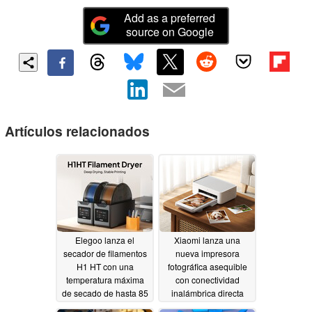
Add as a preferred
source on Google
Artículos relacionados
Elegoo lanza el
Xiaomi lanza una
secador de filamentos
nueva impresora
H1 HT con una
fotográfica asequible
temperatura máxima
con conectividad
de secado de hasta 85
inalámbrica directa
°C
07/24/2026
07/07/2026