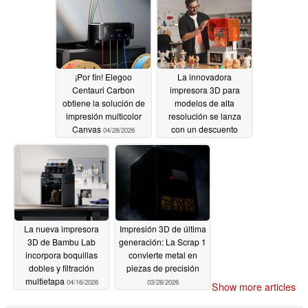
¡Por fin! Elegoo
La innovadora
Centauri Carbon
impresora 3D para
obtiene la solución de
modelos de alta
impresión multicolor
resolución se lanza
Canvas
con un descuento
04/28/2026
masivo
04/20/2026
La nueva impresora
Impresión 3D de última
3D de Bambu Lab
generación: La Scrap 1
incorpora boquillas
convierte metal en
dobles y filtración
piezas de precisión
multietapa
04/16/2026
03/28/2026
Show more articles