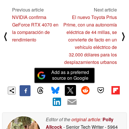
gama media
04/07/2023
Previous article
Next article
NVIDIA confirma
El nuevo Toyota Prius
GeForce RTX 4070 en
Prime, con una autonomía
la comparación de
eléctrica de 44 millas, se
⟨
⟩
rendimiento
convierte de facto en un
vehículo eléctrico de
32.000 dólares para los
desplazamientos urbanos
Add as a preferred
source on Google
Editor of the
original article
:
Polly
Allcock
- Senior Tech Writer
- 5964