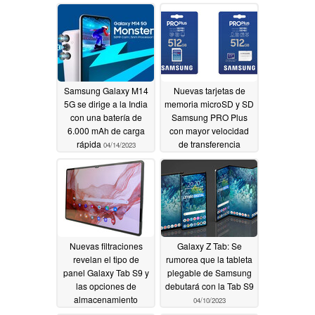
visualización de la
está en peligro, ya que
cubierta
un filtrador también
04/14/2023
ofrece una predicción
sobre la cámara del
S25 en Galaxy
04/14/2023
Samsung Galaxy M14
Nuevas tarjetas de
5G se dirige a la India
memoria microSD y SD
con una batería de
Samsung PRO Plus
6.000 mAh de carga
con mayor velocidad
rápida
de transferencia
04/14/2023
04/13/2023
Nuevas filtraciones
Galaxy Z Tab: Se
revelan el tipo de
rumorea que la tableta
panel Galaxy Tab S9 y
plegable de Samsung
las opciones de
debutará con la Tab S9
almacenamiento
04/10/2023
Galaxy Tab S9 Ultra