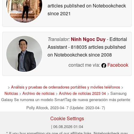
articles published on Notebookcheck
since 2021
Translator:
Ninh Ngoc Duy
- Editorial
Assistant
- 818035 articles published
on Notebookcheck
since 2008
contact me via:
Facebook
>
Análisis y pruebas de ordenadores portátiles y móviles teléfonos
>
Noticias
>
Archivo de noticias
>
Archivo de noticias 2023 04
> Samsung
Galaxy Se rumorea un modelo SmartTag de nueva generación más potente
Polly Allcock, 2023-04- 7 (Update: 2023-04- 7)
Cookie Settings
| 06.08.2026 01:04
* If you buy something via one of our affiliate links, Notebookcheck may