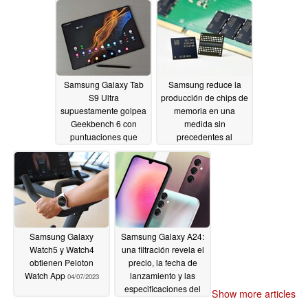
04/11/2023
Samsung Galaxy Tab
Samsung reduce la
S9 Ultra
producción de chips de
supuestamente golpea
memoria en una
Geekbench 6 con
medida sin
puntuaciones que
precedentes al
superan la Galaxy S23
registrar pérdidas
Ultra
récord en su división
04/08/2023
04/08/2023
Samsung Galaxy
Samsung Galaxy A24:
Watch5 y Watch4
una filtración revela el
obtienen Peloton
precio, la fecha de
Watch App
lanzamiento y las
04/07/2023
especificaciones del
Show more articles
nuevo smartphone de