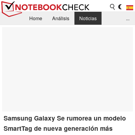
Home
Análisis
Noticias
...
FAQ/Técnica
Biblioteca
Orientación para la Compra
Busca
Contacto
Samsung Galaxy Se rumorea un modelo
SmartTag de nueva generación más