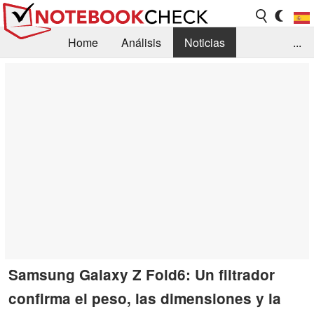
Home
Análisis
Noticias
...
FAQ/Técnica
Biblioteca
Orientación para la Compra
Busca
Contacto
Samsung Galaxy Z Fold6: Un filtrador
confirma el peso, las dimensiones y la