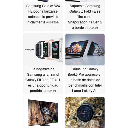
Samsung Galaxy S24
Supuesto Samsung
FE podría lanzarse
Galaxy Z Fold FE se
antes de lo previsto
filtra con el
inicialmente
Snapdragon 7s Gen 2
04/04/2024
a bordo
04/04/2024
La negativa de
Samsung Galaxy
Samsung a lanzar el
Book5 Pro aparece en
Galaxy Fit 3 en EE.UU.
la base de datos de
es una oportunidad
benchmarks con Intel
perdida
Lunar Lake y Arc
04/04/2024
Battlemage iGPU
04/04/2024