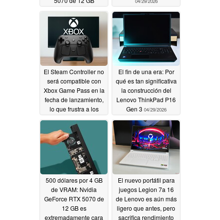
5070 de 12 GB
04/29/2026
04/29/2026
El Steam Controller no
El fin de una era: Por
será compatible con
qué es tan significativa
Xbox Game Pass en la
la construcción del
fecha de lanzamiento,
Lenovo ThinkPad P16
lo que frustra a los
Gen 3
04/29/2026
jugadores de PC
04/29/2026
500 dólares por 4 GB
El nuevo portátil para
de VRAM: Nvidia
juegos Legion 7a 16
GeForce RTX 5070 de
de Lenovo es aún más
12 GB es
ligero que antes, pero
extremadamente cara
sacrifica rendimiento