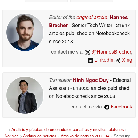
04/29/2026
04/27/2026
Editor of the
original article
:
Hannes
Brecher
- Senior Tech Writer
- 21947
articles published on Notebookcheck
since 2018
contact me via:
@HannesBrecher
,
LinkedIn
,
Xing
Translator:
Ninh Ngoc Duy
- Editorial
Assistant
- 818035 articles published
on Notebookcheck
since 2008
contact me via:
Facebook
>
Análisis y pruebas de ordenadores portátiles y móviles teléfonos
>
Noticias
>
Archivo de noticias
>
Archivo de noticias 2026 04
> Samsung