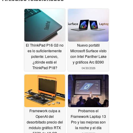
El ThinkPad P16 G3 no
Nuevo portátil
es lo suficientemente
Microsoft Surface visto
potente: Lenovo,
con Intel Panther Lake
¿dónde está el
y gráficos Arc B390
ThinkPad P18?
04/30/2026
04/30/2026
Framework culpa a
Probamos el
OpenAI del
Framework Laptop 13
desorbitado precio del
Pro y las mejoras son
módulo gráfico RTX
la noche y el día