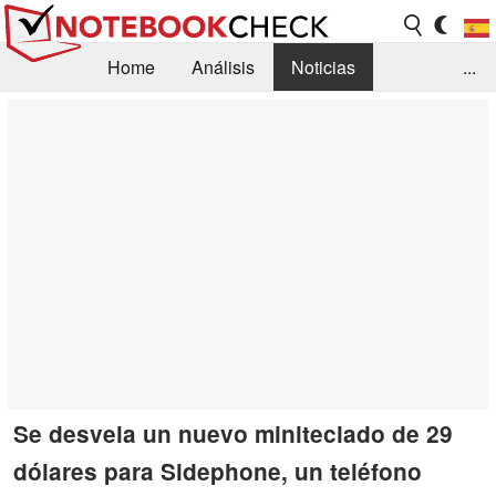
Home
Análisis
Noticias
...
FAQ/Técnica
Biblioteca
Orientación para la Compra
Busca
Contacto
Se desvela un nuevo miniteclado de 29
dólares para Sidephone, un teléfono