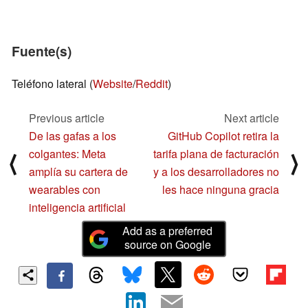
Fuente(s)
Teléfono lateral (
Website
/
Reddit
)
Previous article
Next article
De las gafas a los
GitHub Copilot retira la
colgantes: Meta
tarifa plana de facturación
⟨
⟩
amplía su cartera de
y a los desarrolladores no
wearables con
les hace ninguna gracia
inteligencia artificial
Add as a preferred
source on Google