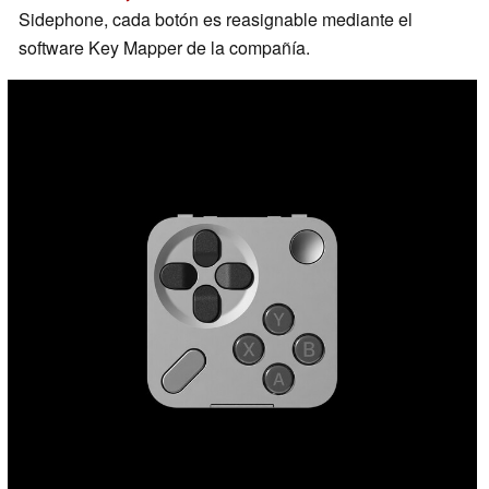
Sidephone, cada botón es reasignable mediante el
software Key Mapper de la compañía.