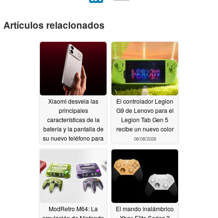
Artículos relacionados
Xiaomi desvela las
El controlador Legion
principales
G9 de Lenovo para el
características de la
Legion Tab Gen 5
batería y la pantalla de
recibe un nuevo color
su nuevo teléfono para
06/08/2026
videojuegos
06/25/2026
ModRetro M64: La
El mando inalámbrico
emulación de Nintendo
Xbox Elite Series 2