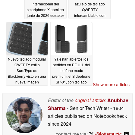
internacional del
azulejo de teclado
smartphone Xiaomi en
QWERTY
junio de 2026
intercambiable con
06/03/2026
algoritmo predictivo
para el teléfono
premium SP-01 de
Sidephone
12/02/2025
Nuevo teclado modular
Ya están abiertos los
QWERTY estilo
pedidos en EE.UU. del
SureType de
teléfono mudo
Blackberry visto en una
premium, el Sidephone
nueva imagen
SP-01, con teclado
Show more articles
promocional de
intercambiable
Sidephone
11/12/2025
10/16/2025
Editor of the
original article
:
Anubhav
Sharma
- Senior Tech Writer
- 1804
articles published on Notebookcheck
since 2024
contact me via:
@lottamuzic
,