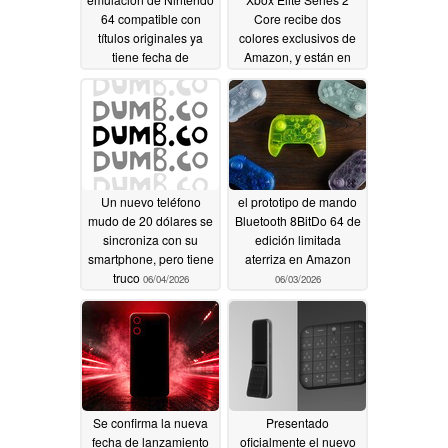
64 compatible con
Core recibe dos
títulos originales ya
colores exclusivos de
tiene fecha de
Amazon, y están en
lanzamiento
oferta
06/05/2026
06/04/2026
Un nuevo teléfono
el prototipo de mando
mudo de 20 dólares se
Bluetooth 8BitDo 64 de
sincroniza con su
edición limitada
smartphone, pero tiene
aterriza en Amazon
truco
06/04/2026
06/03/2026
Se confirma la nueva
Presentado
fecha de lanzamiento
oficialmente el nuevo