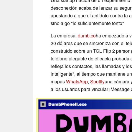
Una startup nacida de un experimento 
desconexión acaba de lanzar su segund
apostando a que el antídoto contra la a
sino algo "lo suficientemente tonto"
La empresa,
dumb.co
ha empezado a ve
20 dólares que se sincroniza con el tel
construido sobre un TCL Flip 2 person
teléfono plegable de eficacia probada 
refleja los contactos, las llamadas y l
inteligente", al tiempo que mantiene u
mapas
WhatsApp
,
Spotify
una cámara y
a los usuarios para vincular iMessag