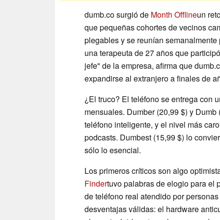
dumb.co surgió de
Month Offline
un ret
que pequeñas cohortes de vecinos camb
plegables y se reunían semanalmente p
una terapeuta de 27 años que participó
jefe" de la empresa, afirma que dumb.
expandirse al extranjero a finales de a
¿El truco? El teléfono se entrega con u
mensuales. Dumber (20,99 $) y Dumb (
teléfono inteligente, y el nivel más ca
podcasts. Dumbest (15,99 $) lo convier
sólo lo esencial.
Los primeros críticos son algo optimist
Finder
tuvo palabras de elogio para el p
de teléfono real atendido por persona
desventajas válidas: el hardware anticu