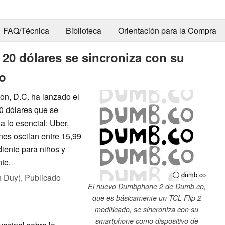
FAQ/Técnica
Biblioteca
Orientación para la Compra
20 dólares se sincroniza con su
co
n, D.C. ha lanzado el
0 dólares que se
a lo esencial: Uber,
nes oscilan entre 15,99
diente para niños y
te.
ⓘ dumb.co
h Duy),
Publicado
El nuevo Dumbphone 2 de Dumb.co,
que es básicamente un TCL Flip 2
modificado, se sincroniza con su
smartphone como dispositivo de