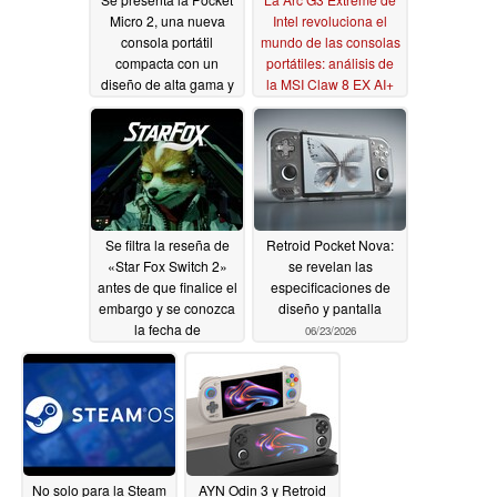
Micro 2, una nueva
Intel revoluciona el
consola portátil
mundo de las consolas
compacta con un
portátiles: análisis de
diseño de alta gama y
la MSI Claw 8 EX AI+
disponible en dos
06/24/2026
colores
06/25/2026
Se filtra la reseña de
Retroid Pocket Nova:
«Star Fox Switch 2»
se revelan las
antes de que finalice el
especificaciones de
embargo y se conozca
diseño y pantalla
la fecha de
06/23/2026
lanzamiento del
remake
06/24/2026
No solo para la Steam
AYN Odin 3 y Retroid