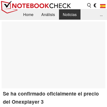
Home
Análisis
Noticias
...
FAQ/Técnica
Biblioteca
Orientación para la Compra
Busca
Contacto
Se ha confirmado oficialmente el precio
del Onexplayer 3