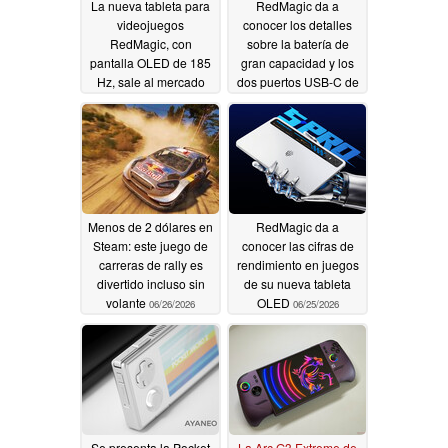
La nueva tableta para
RedMagic da a
videojuegos
conocer los detalles
RedMagic, con
sobre la batería de
pantalla OLED de 185
gran capacidad y los
Hz, sale al mercado
dos puertos USB-C de
internacional, aunque
su nueva tableta OLED
solo mediante
06/26/2026
importación
07/01/2026
Menos de 2 dólares en
RedMagic da a
Steam: este juego de
conocer las cifras de
carreras de rally es
rendimiento en juegos
divertido incluso sin
de su nueva tableta
volante
OLED
06/26/2026
06/25/2026
Se presenta la Pocket
La Arc G3 Extreme de