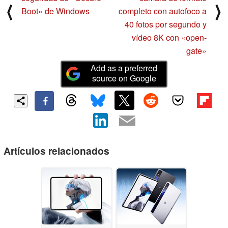
⟨
⟩
Boot» de Windows
completo con autofoco a
40 fotos por segundo y
vídeo 8K con «open-
gate»
Add as a preferred
source on Google
Artículos relacionados