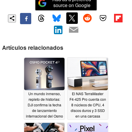
source on Google
Artículos relacionados
Un mundo inmenso,
El NAS TerraMaster
repleto de historias:
F4-425 Pro cuenta con
DJI confirma la fecha
8 núcleos de CPU, 4
de lanzamiento
discos duros y 3 SSD
internacional del Osmo
en una carcasa
Pocket 4 Pro
metálica
06/24/2026
06/23/2026