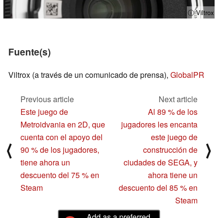
ⓘ Viltrox
Fuente(s)
Viltrox (a través de un comunicado de prensa),
GlobalPR
Previous article
Next article
Este juego de
Al 89 % de los
Metroidvania en 2D, que
jugadores les encanta
cuenta con el apoyo del
este juego de
⟨
⟩
90 % de los jugadores,
construcción de
tiene ahora un
ciudades de SEGA, y
descuento del 75 % en
ahora tiene un
Steam
descuento del 85 % en
Steam
Add as a preferred