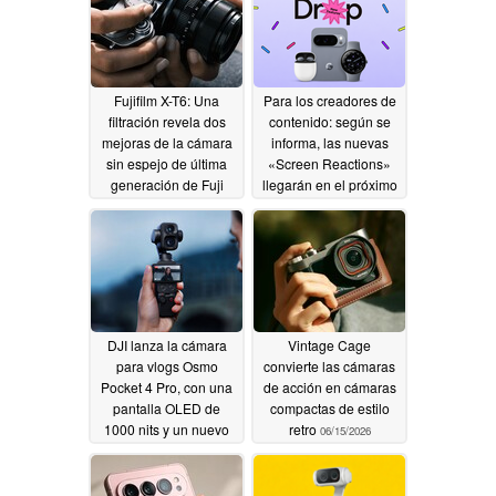
Fujifilm X-T6: Una
Para los creadores de
filtración revela dos
contenido: según se
mejoras de la cámara
informa, las nuevas
sin espejo de última
«Screen Reactions»
generación de Fuji
llegarán en el próximo
Pixel Drop
06/18/2026
06/16/2026
DJI lanza la cámara
Vintage Cage
para vlogs Osmo
convierte las cámaras
Pocket 4 Pro, con una
de acción en cámaras
pantalla OLED de
compactas de estilo
1000 nits y un nuevo
retro
06/15/2026
objetivo con zoom de
3x
06/16/2026