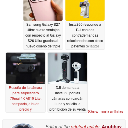
Samsung Galaxy S27
Insta360 responde a
Ultra: cuatro ventajas
DJI con dos
con respecto al Galaxy
contrademandas
S26 Ultra gracias al
relacionadas con cinco
nuevo diseño de triple
patentes
06/13/2026
cámara
06/14/2026
Reseña de la cámara
DJI demanda a
para salpicadero
Insta360 por las
70mai 4K A810 Lite:
cámaras con cardán
compacta, a buen
Luna y solicita la
precio y
prohibición de su venta
Show more articles
sorprendentemente
en EE. UU.
06/12/2026
eficaz
06/13/2026
Editor of the
original article
:
Anubhav