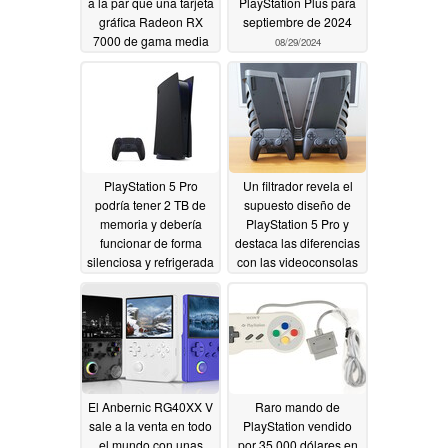
a la par que una tarjeta
PlayStation Plus para
gráfica Radeon RX
septiembre de 2024
7000 de gama media
08/29/2024
09/03/2024
PlayStation 5 Pro
Un filtrador revela el
podría tener 2 TB de
supuesto diseño de
memoria y debería
PlayStation 5 Pro y
funcionar de forma
destaca las diferencias
silenciosa y refrigerada
con las videoconsolas
actuales de Sony
08/29/2024
08/29/2024
El Anbernic RG40XX V
Raro mando de
sale a la venta en todo
PlayStation vendido
el mundo con unas
por 35.000 dólares en