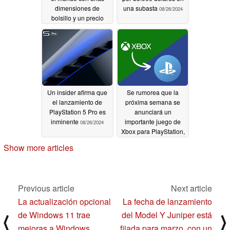
dimensiones de
una subasta
08/26/2024
bolsillo y un precio
asequible destinado a
emular hasta juegos
de Dreamcast,
PlayStation y N64
08/26/2024
Un insider afirma que
Se rumorea que la
el lanzamiento de
próxima semana se
PlayStation 5 Pro es
anunciará un
inminente
importante juego de
08/26/2024
Xbox para PlayStation,
lo que ha alimentado
Show more articles
una intensa
especulación
08/15/2024
Previous article
Next article
La actualización opcional
La fecha de lanzamiento
de Windows 11 trae
del Model Y Juniper está
⟨
⟩
mejoras a Windows
fijada para marzo, con un