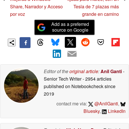
Share, Narrador y Acceso
Tesla de 7 plazas más
por voz
grande en camino
Add as a preferred
source on Google
Editor of the
original article
:
Anil Ganti
-
Senior Tech Writer
- 2954 articles
published on Notebookcheck
since
2019
contact me via:
@AnilGanti
,
Bluesky
,
LinkedIn