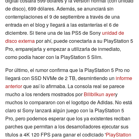
digital costará 599 dólares y la versión normal (con unidad
de disco), 699 dólares. Además, se anunciará sin
contemplaciones el 9 de septiembre a través de una
entrada en el blog y llegará a las estanterías el 6 de
diciembre. Si tiene una de las PS5 de Sony
unidad de
disco externa
por ahí, puede conectarla a su PlayStation 5
Pro, emparejarla y empezar a utilizarla de inmediato,
como podía hacer con la PlayStation 5 Slim.
Por último, el rumor confirma que la PlayStation 5 Pro no
llegará con SSD NVMe de 2 TB, desmintiendo un
informe
anterior
que así lo afirmaba. La consola real se parece
mucho a los renders mostrados por
Bilibilkun ayer
y
muchos lo compararon con el logotipo de Adidas. No está
claro si Sony lanzará algún juego con la PlayStation 5
Pro, pero podemos esperar que los ya existentes reciban
parches que permitan a los desarrolladores ejecutar sus
títulos a 4K 120 FPS para ganar el codiciado '
PlayStation