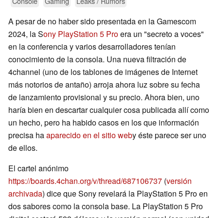
Console
Gaming
Leaks / Rumors
A pesar de no haber sido presentada en la Gamescom
2024, la S
ony PlayStation 5 Pro
era un "secreto a voces"
en la conferencia y varios desarrolladores tenían
conocimiento de la consola. Una nueva filtración de
4channel (uno de los tablones de imágenes de Internet
más notorios de antaño) arroja ahora luz sobre su fecha
de lanzamiento provisional y su precio. Ahora bien, uno
haría bien en descartar cualquier cosa publicada allí como
un hecho, pero ha habido casos en los que información
precisa ha
aparecido en el sitio web
y éste parece ser uno
de ellos.
El cartel anónimo
https://boards.4chan.org/v/thread/687106737
(
versión
archivada
) dice que Sony revelará la PlayStation 5 Pro en
dos sabores como la consola base. La PlayStation 5 Pro