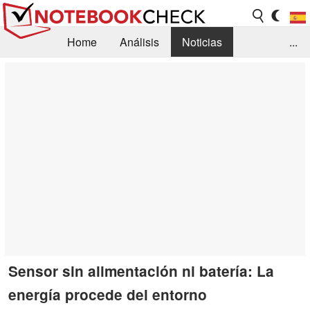
Home
Análisis
Noticias
...
FAQ/Técnica
Biblioteca
Orientación para la Compra
Busca
Contacto
Sensor sin alimentación ni batería: La
energía procede del entorno