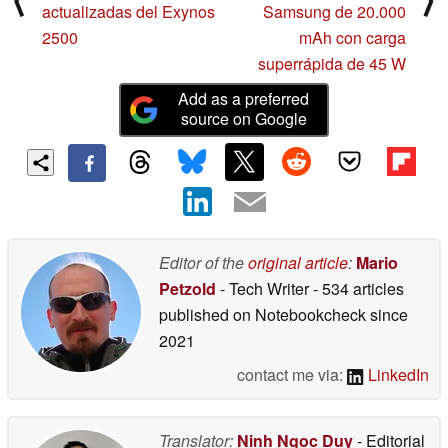
actualizadas del Exynos
Samsung de 20.000
2500
mAh con carga
superrápida de 45 W
Add as a preferred
source on Google
Editor of the
original article
:
Mario
Petzold
- Tech Writer
- 534 articles
published on Notebookcheck
since
2021
contact me via:
LinkedIn
Translator:
Ninh Ngoc Duy
- Editorial