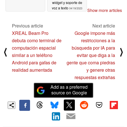
widget y soporte de
voz a texto
04/19/2023
Show more articles
Previous article
Next article
XREAL Beam Pro
Google impone más
debuta como terminal de
restricciones a la
computación espacial
búsqueda por IA para
⟨
⟩
similar a un teléfono
evitar que diga a la
Android para gafas de
gente que coma piedras
realidad aumentada
y genere otras
respuestas extrañas
Add as a preferred
source on Google