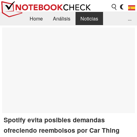
Home
Análisis
Noticias
...
FAQ/Técnica
Biblioteca
Orientación para la Compra
Busca
Contacto
Spotify evita posibles demandas
ofreciendo reembolsos por Car Thing