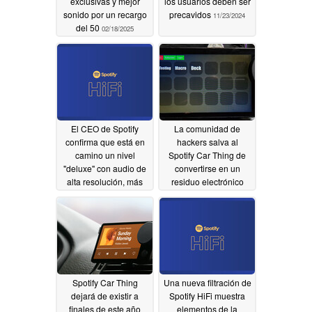
exclusivas y mejor
los usuarios deben ser
sonido por un recargo
precavidos
11/23/2024
del 50
02/18/2025
El CEO de Spotify
La comunidad de
confirma que está en
hackers salva al
camino un nivel
Spotify Car Thing de
"deluxe" con audio de
convertirse en un
alta resolución, más
residuo electrónico
control y un precio
06/09/2024
mensual de 18 dólares
07/24/2024
Spotify Car Thing
Una nueva filtración de
dejará de existir a
Spotify HiFi muestra
finales de este año
elementos de la