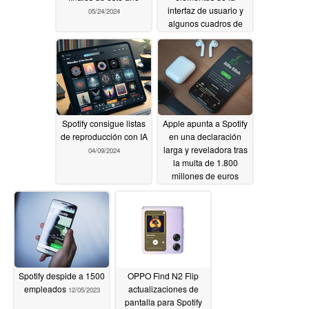
interfaz de usuario y
05/24/2024
algunos cuadros de
diálogo
05/04/2024
Spotify consigue listas
Apple apunta a Spotify
de reproducción con IA
en una declaración
larga y reveladora tras
04/09/2024
la multa de 1.800
millones de euros
impuesta por la UE
03/06/2024
Spotify despide a 1500
OPPO Find N2 Flip
empleados
actualizaciones de
12/05/2023
pantalla para Spotify