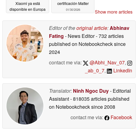
Xiaomi ya está
certificación Matter
disponible en Europa
01/30/2026
Show more articles
02/08/2026
Editor of the
original article
:
Abhinav
Fating
- News Editor
- 732 articles
published on Notebookcheck
since
2024
contact me via:
@Abhi_Nav_07
,
_ab_0_7
,
LinkedIn
Translator:
Ninh Ngoc Duy
- Editorial
Assistant
- 818035 articles published
on Notebookcheck
since 2008
contact me via:
Facebook