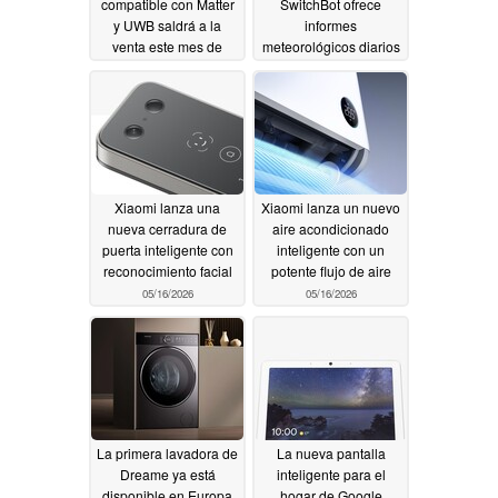
compatible con Matter
SwitchBot ofrece
y UWB saldrá a la
informes
venta este mes de
meteorológicos diarios
junio por 399 dólares
y alertas de calendario
personales con control
06/17/2026
doméstico inteligente
06/03/2026
Xiaomi lanza una
Xiaomi lanza un nuevo
nueva cerradura de
aire acondicionado
puerta inteligente con
inteligente con un
reconocimiento facial
potente flujo de aire
05/16/2026
05/16/2026
La primera lavadora de
La nueva pantalla
Dreame ya está
inteligente para el
disponible en Europa
hogar de Google