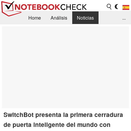
Home
Análisis
Noticias
...
FAQ/Técnica
Biblioteca
Orientación para la Compra
Busca
Contacto
SwitchBot presenta la primera cerradura
de puerta inteligente del mundo con