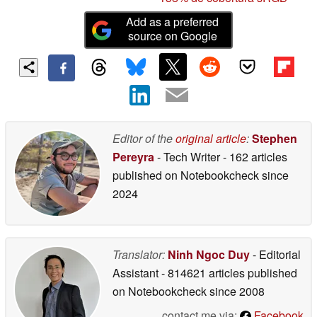
Add as a preferred
source on Google
Editor of the
original article
:
Stephen
Pereyra
- Tech Writer
- 162 articles
published on Notebookcheck
since
2024
Translator:
Ninh Ngoc Duy
- Editorial
Assistant
- 814621 articles published
on Notebookcheck
since 2008
contact me via:
Facebook