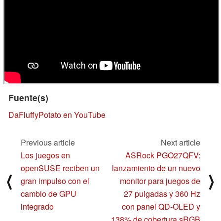
Fuente(s)
DaFluffyPotato en YouTube
Previous article
Next article
Los juegos en
ASRock PGO27QFV:
openSUSE reciben un
lanzamiento de un nuevo
⟨
⟩
gran impulso con el
monitor para juegos de
cambio de GPU
27 pulgadas y 360 Hz
integrado
con panel QD-OLED y
138% de cobertura sRGB