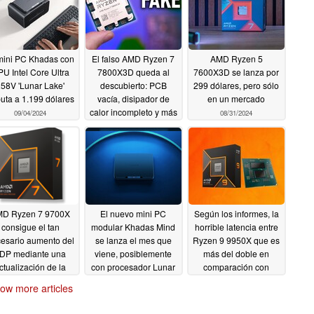
mini PC Khadas con
El falso AMD Ryzen 7
AMD Ryzen 5
U Intel Core Ultra
7800X3D queda al
7600X3D se lanza por
58V 'Lunar Lake'
descubierto: PCB
299 dólares, pero sólo
uta a 1.199 dólares
vacía, disipador de
en un mercado
calor incompleto y más
09/04/2024
08/31/2024
09/02/2024
D Ryzen 7 9700X
El nuevo mini PC
Según los informes, la
consigue el tan
modular Khadas Mind
horrible latencia entre
esario aumento del
se lanza el mes que
Ryzen 9 9950X que es
DP mediante una
viene, posiblemente
más del doble en
ctualización de la
con procesador Lunar
comparación con
OS, pero sólo para
Lake
Ryzen 9 7950X se está
08/28/2024
ow more articles
s placas base MSI
solucionando
08/27/2024
08/28/2024