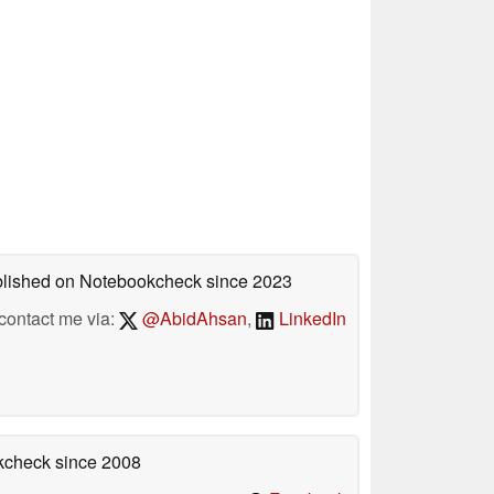
ublished on Notebookcheck
since 2023
contact me via:
@AbidAhsan
,
LinkedIn
okcheck
since 2008