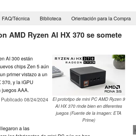
FAQ/Técnica
Biblioteca
Orientación para la Compra
on AMD Ryzen AI HX 370 se somete
zen AI 300 están
 nuevos chips Zen 5 aún
n primer vistazo a un
 370, y la iGPU
n juegos AAA.
,
Publicado
08/24/2024
El prototipo de mini PC AMD Ryzen 9
AI HX 370 rinde bien en diferentes
juegos (Fuente de la imagen: ETA
Prime)
 llegaron a las