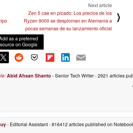
Next article
Zen 5 cae en picado: Los precios de los
⟩
empo
Ryzen 9000 se desploman en Alemania a
pocas semanas de su lanzamiento oficial
Add as a preferred
source on Google
cle
:
Abid Ahsan Shanto
- Senior Tech Writer
- 2921 articles p
Duy
- Editorial Assistant
- 816412 articles published on Notebo