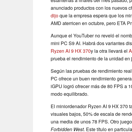
estanterías a finales del mes pasado, 
anunciado productos con los nuevos ch
dijo
que la empresa espera que los min
AMD aterricen en octubre, pero ETA P
Aunque el YouTuber no reveló el nombr
mini PC S9 AI. Habrá dos variantes di
Ryzen AI 9 HX 370
y la otra llevará el
A
prueba el rendimiento de la unidad en 
Según las pruebas de rendimiento rea
PC ofrece un buen rendimiento genera
iGPU logró ofrecer más de 80 FPS a 1
modo equilibrado.
El miniordenador Ryzen AI 9 HX 370 
visuales bajos, 50% de escala de ren
una media de unos 78 FPS. Otro jueg
Forbidden West
. Este título en partic