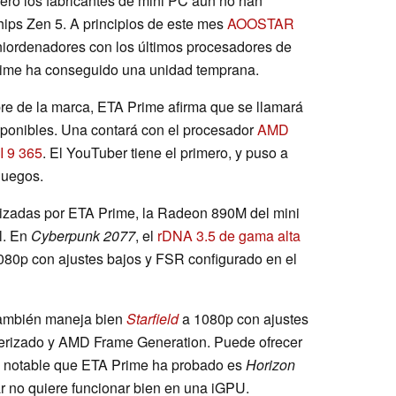
pero los fabricantes de mini PC aún no han
ips Zen 5. A principios de este mes
AOOSTAR
iordenadores con los últimos procesadores de
rime ha conseguido una unidad temprana.
e de la marca, ETA Prime afirma que se llamará
sponibles. Una contará con el procesador
AMD
I 9 365
. El YouTuber tiene el primero, y puso a
juegos.
lizadas por ETA Prime, la Radeon 890M del mini
l. En
Cyberpunk 2077
, el
rDNA 3.5 de gama alta
080p con ajustes bajos y FSR configurado en el
también maneja bien
Starfield
a 1080p con ajustes
derizado y AMD Frame Generation. Puede ofrecer
o notable que ETA Prime ha probado es
Horizon
ular no quiere funcionar bien en una iGPU.