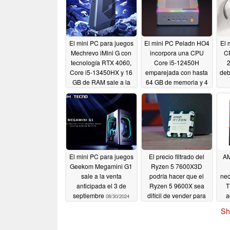
El mini PC para juegos
El mini PC Peladn HO4
El 
Mechrevo iMini G con
incorpora una CPU
CP
tecnología RTX 4060,
Core i5-12450H
2
Core i5-13450HX y 16
emparejada con hasta
deb
GB de RAM sale a la
64 GB de memoria y 4
venta por 899 dólares
TB de almacenamiento
SSD
09/08/2024
09/07/2024
El mini PC para juegos
El precio filtrado del
AM
Geekom Megamini G1
Ryzen 5 7600X3D
sale a la venta
podría hacer que el
nec
anticipada el 3 de
Ryzen 5 9600X sea
T
septiembre
difícil de vender para
a
08/30/2024
los jugadores
BI
08/28/2024
Sh
la