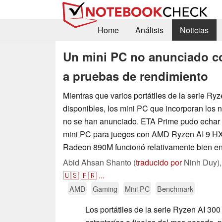
Home
Análisis
Noticias
Un mini PC no anunciado c
a pruebas de rendimiento
Mientras que varios portátiles de la serie Ry
disponibles, los mini PC que incorporan los
no se han anunciado. ETA Prime pudo echar u
mini PC para juegos con AMD Ryzen AI 9 HX
Radeon 890M funcionó relativamente bien e
Abid Ahsan Shanto (
traducido por
Ninh Duy)
🇺🇸
🇫🇷
...
AMD
Gaming
Mini PC
Benchmark
Los portátiles de la serie Ryzen AI 300