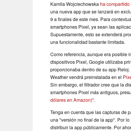
Kamila Wojciechowska
ha compartido
una nueva app que se lanzará en exclus
9 a finales de este mes. Para contextua
smartphones Pixel, ya sean las aplica
Supuestamente, esto se extenderá pron
una funcionalidad bastante limitada.
Como referencia, aunque era posible i
dispositivos Pixel, Google utilizaba pr
proporcionaba dentro de su app Reloj
Weather vendrá preinstalada en el
Pixe
Sin embargo, el filtrador cree que la d
smartphones Pixel más antiguos, pre
dólares en Amazon)
.
Tenga en cuenta que las capturas de p
una "versión no final de la app". Por l
distribuir la app públicamente. Por ah