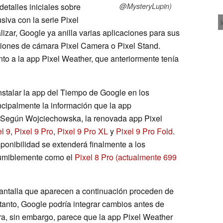
detalles iniciales sobre
@MysteryLupin)
iva con la serie Pixel
lizar, Google ya anilla varias aplicaciones para sus
ciones de cámara Pixel Camera o Pixel Stand.
to a la app Pixel Weather, que anteriormente tenía
nstalar la app del Tiempo de Google en los
incipalmente la información que la app
. Según Wojciechowska, la renovada app Pixel
l 9
,
Pixel 9 Pro
,
Pixel 9 Pro XL
y
Pixel 9 Pro Fold
.
isponibilidad se extenderá finalmente a los
sumiblemente como el
Pixel 8 Pro
(actualmente 699
antalla que aparecen a continuación proceden de
o tanto, Google podría integrar cambios antes de
ora, sin embargo, parece que la app Pixel Weather