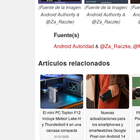
(Fuente de la imagen:
(Fuente de la imagen:
(Fue
Android Authority &
Android Authority &
And
@Za_Raczke)
@Za_Raczke)
Fuente(s)
Android Autoridad
&
@Za_Raczke
,
@M
Artículos relacionados
El mini PC Topton F12
Nuevas
Fi
incluye Meteor Lake-H
actualizaciones para
Pix
y Thunderbolt 4 en una
los smartphones y
pr
carcasa compacta
smartwatches Google
pe
Pixel con Android 14
01/01/2025