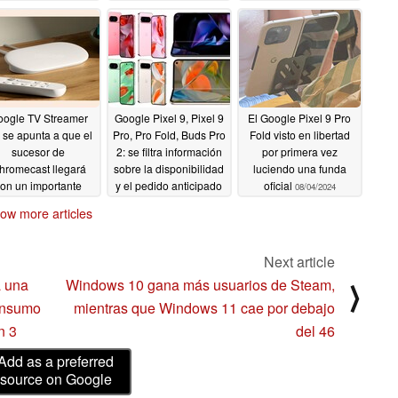
dólares
08/08/2024
08/07/2024
08/07/2024
ogle TV Streamer
Google Pixel 9, Pixel 9
El Google Pixel 9 Pro
 se apunta a que el
Pro, Pro Fold, Buds Pro
Fold visto en libertad
sucesor de
2: se filtra información
por primera vez
hromecast llegará
sobre la disponibilidad
luciendo una funda
on un importante
y el pedido anticipado
oficial
08/04/2024
umento de precio
junto con fotos sin
ow more articles
marca de agua
08/06/2024
08/04/2024
Next article
a una
Windows 10 gana más usuarios de Steam,
⟩
onsumo
mientras que Windows 11 cae por debajo
n 3
del 46
Add as a preferred
source on Google