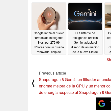
08/08/2024
Google lanza el nuevo
El asistente de
Go
termostato inteligente
inteligencia artificial
4K:
Nest por 279,99
Gemini adopta el
dólares con un diseño
diseño de animación
C
renovado, chip de
de la nueva Siri de
c
radar Soli y
Apple en la última beta
a
Sh
compatibilidad con
de la aplicación de
Matter
Google APK teardown
08/07/2024
08/07/2024
Previous article
Snapdragon 8 Gen 4: un filtrador anunci
⟨
enorme mejora de la GPU y un menor c
de energía respecto al Snapdragon 8 Ge