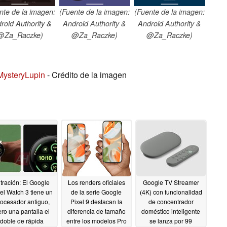
nte de la imagen:
(Fuente de la imagen:
(Fuente de la imagen:
roid Authority &
Android Authority &
Android Authority &
@Za_Raczke)
@Za_Raczke)
@Za_Raczke)
ysteryLupin
- Crédito de la imagen
ltración: El Google
Los renders oficiales
Google TV Streamer
el Watch 3 tiene un
de la serie Google
(4K) con funcionalidad
ocesador antiguo,
Pixel 9 destacan la
de concentrador
ro una pantalla el
diferencia de tamaño
doméstico inteligente
doble de rápida
entre los modelos Pro
se lanza por 99