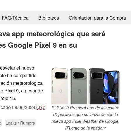
FAQ/Técnica
Biblioteca
Orientación para la Compra
ueva app meteorológica que será
es Google Pixel 9 en su
esvelar el nuevo
iable ha compartido
icación meteorológica
e Pixel 9, a pesar de
roid 15.
icado
08/06/2024
🇺🇸
El Pixel 9 Pro será uno de los cuatro
dispositivos que se lanzarán con la
nueva app Pixel Weather de Google.
e
Leaks / Rumors
(Fuente de la imagen: