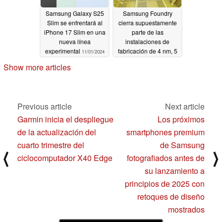
Samsung Galaxy S25
Samsung Foundry
Slim se enfrentará al
cierra supuestamente
iPhone 17 Slim en una
parte de las
nueva línea
instalaciones de
experimental
fabricación de 4 nm, 5
11/01/2024
nm y 7 nm debido a la
Show more articles
escasa demanda
11/01/2024
Previous article
Next article
Garmin inicia el despliegue
Los próximos
de la actualización del
smartphones premium
cuarto trimestre del
de Samsung
⟨
⟩
ciclocomputador X40 Edge
fotografiados antes de
su lanzamiento a
principios de 2025 con
retoques de diseño
mostrados