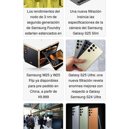
Los rendimientos del
Una nueva filtración
nodo de 3 nm de
insinúa las
segunda generación
especificaciones de la
de Samsung Foundry
cámara del Samsung
estarían estancados en
Galaxy S25 Slim
el 20%
11/07/2024
11/07/2024
Samsung W25 y W25
Galaxy S25 Ultra: una
Flip ya disponibles
nueva filtración revela
para pre-pedido en
enormes mejoras con
China, a partir de
respecto a Galaxy
¥9.999
Samsung S24 Ultra
(~$1393/€1300)
11/06/2024
11/06/2024