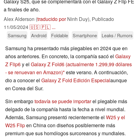
Galaxy S25, que se complementará con el Galaxy Z Flip FE
a finales de año.
Alex Alderson (
traducido por
Ninh Duy),
Publicado
11/05/2024
🇺🇸
🇵🇱
...
Samsung
Android
Foldable
Smartphone
Leaks / Rumors
Samsung ha presentado más plegables en 2024 que en
años anteriores. En concreto, la compañía sacó el
Galaxy
Z Flip6
y el
Galaxy Z Fold6
(actualmente 1.299,99 dólares
- se renuevan en Amazon)
este verano. A continuación,
dio a conocer el
Galaxy Z Fold Edición Especial
aunque
en Corea del Sur.
Sin embargo
todavía se puede importar
el plegable más
delgado de la compañía hasta la fecha a nivel mundial.
Además, Samsung presentó recientemente el
W25 y el
W25 Flip
en China con diseños posiblemente más
premium que sus homólogos surcoreanos y mundiales.