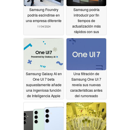
Samsung Foundry
Samsung podría
podría escindirse en
introducir por fin
una empresa diferente
tiempos de
actualización más
11/04/2024
rápidos con sus
próximos smartphones
premium
11/04/2024
Samsung Galaxy AI en
Una filtración de
One UI 7 beta
Samsung One UI 7
supuestamente añade
revela sus nuevas
una ingeniosa función
características antes
de Inteligencia Apple
del rumoreado
lanzamiento de la beta
11/04/2024
11/02/2024