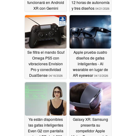
funcionará en Android
12 horas de autonomía
XR con Gemini
y tres diseños
04/21/2026
04/28/2026
Se filtra el mando Scuf
Apple prueba cuatro
Omega PS5 con
diseños de gafas
vibraciones Envision
inteligentes - AI
Pro y conectividad
wearable en lugar de
DualSense
AR eyewear
04/16/2026
04/13/2026
Ya están disponibles
Galaxy XR: Samsung
las gafas inteligentes
presenta su
Even G2 con pantalla
competidor Apple