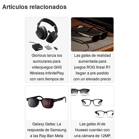
Artículos relacionados
Glorious lanza los
Las gafas de realidad
auriculares para
aumentada para
videojuegos GHS
juegos ROG Xreal R1
Wireless InfinitePlay
llegan a pre-pedido
con cero tiempos de
con un elevado precio
inactividad
07/22/2026
05/17/2026
Galaxy Gafas: La
Las gafas AI de
respuesta de Samsung
Huawei cuentan con
a las Ray-Ban Meta
una cámara de 12MP,