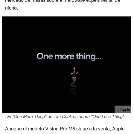
nicho.
ⓘ Apple
El "One More Thing" de Tim Cook es ahora "One Less Thing".
Aunque el modelo Vision Pro M5 sigue a la venta, Apple