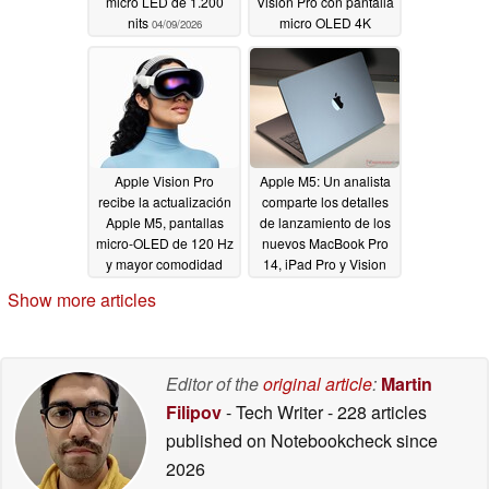
micro LED de 1.200
Vision Pro con pantalla
nits
micro OLED 4K
04/09/2026
10/23/2025
Apple Vision Pro
Apple M5: Un analista
recibe la actualización
comparte los detalles
Apple M5, pantallas
de lanzamiento de los
micro-OLED de 120 Hz
nuevos MacBook Pro
y mayor comodidad
14, iPad Pro y Vision
Pro
10/16/2025
10/12/2025
Show more articles
Editor of the
original article
:
Martin
Filipov
- Tech Writer
- 228 articles
published on Notebookcheck
since
2026