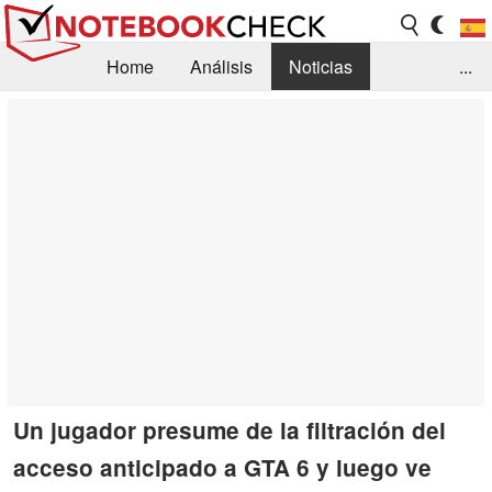
Home
Análisis
Noticias
...
FAQ/Técnica
Biblioteca
Orientación para la Compra
Busca
Contacto
Un jugador presume de la filtración del
acceso anticipado a GTA 6 y luego ve