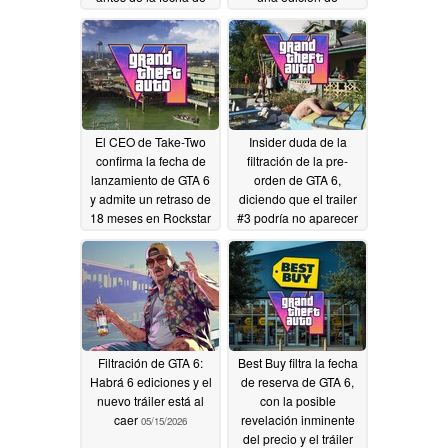
lanzamiento
coleccionista
05/24/2026
05/23/2026
El CEO de Take-Two
Insider duda de la
confirma la fecha de
filtración de la pre-
lanzamiento de GTA 6
orden de GTA 6,
y admite un retraso de
diciendo que el trailer
18 meses en Rockstar
#3 podría no aparecer
Games
hasta julio
05/18/2026
05/17/2026
Filtración de GTA 6:
Best Buy filtra la fecha
Habrá 6 ediciones y el
de reserva de GTA 6,
nuevo tráiler está al
con la posible
caer
revelación inminente
05/15/2026
del precio y el tráiler