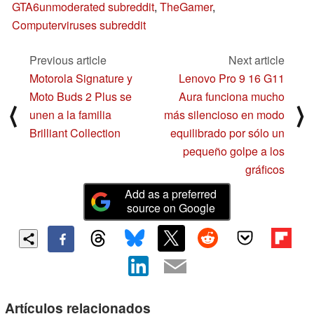
GTA6unmoderated subreddit
,
TheGamer
,
Computerviruses subreddit
Previous article
Next article
Motorola Signature y
Lenovo Pro 9 16 G11
Moto Buds 2 Plus se
Aura funciona mucho
⟨
⟩
unen a la familia
más silencioso en modo
Brilliant Collection
equilibrado por sólo un
pequeño golpe a los
gráficos
Add as a preferred
source on Google
Artículos relacionados