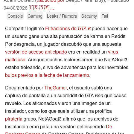
04/30/2026
🇺🇸
🇩🇪
...
Console
Gaming
Leaks / Rumors
Security
Fail
Compartir legítimo
Filtraciones de
GTA 6
puede hacer que
un usuario gane una alta puntuación de karma en Reddit.
Por desgracia, un jugador descubrió que una supuesta
versión de acceso anticipado
era en realidad un
virus
malicioso
. Aunque muchos lectores creen que NotAGoat3
estaba troleando, sirve de advertencia para los inevitables
bulos previos a la fecha de lanzamiento
.
Documentado por
TheGamer
, el usuario subió una
captura de pantalla a un subreddit de GTA 6
en
que causó
revuelo. Los aficionados vieron una imagen de un
instalador, como los que suele utilizar una prolífica
piratería
grupo. NotAGoat3 afirmó que los archivos de
instalación eran para una versión del esperado
De