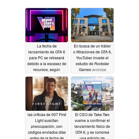
La fecha de
En busca de un tráiler
lanzamiento de GTA 6
o filtraciones de GTA 6,
para PC se retrasará
YouTuber invade el
debido a la escasez de
estudio de Rockstar
recursos, según
Games
06/03/2026
insinúa un exproductor
de Rockstar
07/13/2026
las críticas de 007 First
El CEO de Take-Two
Light suscitan
vuelve a confirmar el
preocupación, con
lanzamiento físico de
códigos enviados días
GTA 6, y se rumorea
antes de la fecha de
una edición de