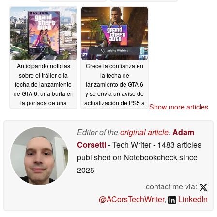
05/14/2026
Anticipando noticias
Crece la confianza en
sobre el tráiler o la
la fecha de
fecha de lanzamiento
lanzamiento de GTA 6
de GTA 6, una burla en
y se envía un aviso de
la portada de una
actualización de PS5 a
Show more articles
revista enfurece a los
las listas de deseos de
fans
PS4
05/13/2026
05/09/2026
Editor of the
original article
:
Adam
Corsetti
- Tech Writer
- 1483 articles
published on Notebookcheck
since
2025
contact me via:
@ACorsTechWriter
,
LinkedIn