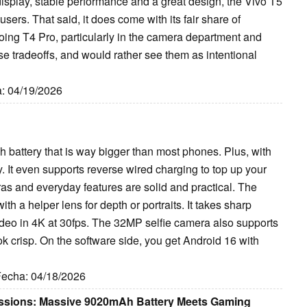
isplay, stable performance and a great design, the Vivo T5
sers. That said, it does come with its fair share of
ing T4 Pro, particularly in the camera department and
se tradeoffs, and would rather see them as intentional
a: 04/19/2026
 battery that is way bigger than most phones. Plus, with
 It even supports reverse wired charging to top up your
ras and everyday features are solid and practical. The
 a helper lens for depth or portraits. It takes sharp
ideo in 4K at 30fps. The 32MP selfie camera also supports
ok crisp. On the software side, you get Android 16 with
 Fecha: 04/18/2026
essions: Massive 9020mAh Battery Meets Gaming