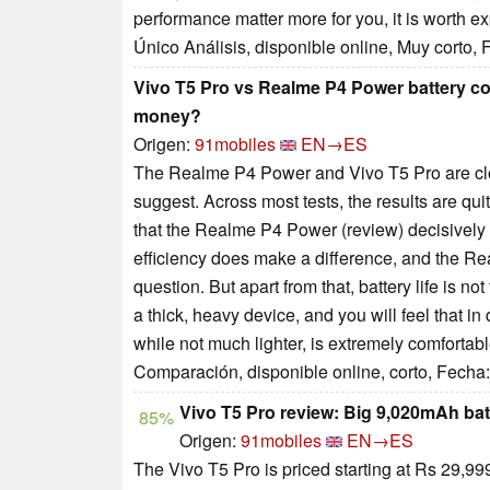
performance matter more for you, it is worth ex
Único Análisis, disponible online, Muy corto,
Vivo T5 Pro vs Realme P4 Power battery co
money?
Origen:
91mobiles
EN→ES
The Realme P4 Power and Vivo T5 Pro are close
suggest. Across most tests, the results are qui
that the Realme P4 Power (review) decisively 
efficiency does make a difference, and the Re
question. But apart from that, battery life is 
a thick, heavy device, and you will feel that i
while not much lighter, is extremely comfortab
Comparación, disponible online, corto, Fecha
Vivo T5 Pro review: Big 9,020mAh batte
85%
Origen:
91mobiles
EN→ES
The Vivo T5 Pro is priced starting at Rs 29,9