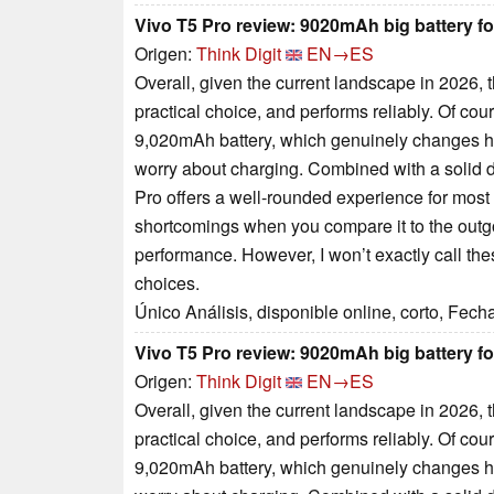
Vivo T5 Pro review: 9020mAh big battery fo
Origen:
Think Digit
EN→ES
Overall, given the current landscape in 2026, 
practical choice, and performs reliably. Of cour
9,020mAh battery, which genuinely changes h
worry about charging. Combined with a solid d
Pro offers a well-rounded experience for most u
shortcomings when you compare it to the outgo
performance. However, I won’t exactly call the
choices.
Único Análisis, disponible online, corto, Fech
Vivo T5 Pro review: 9020mAh big battery fo
Origen:
Think Digit
EN→ES
Overall, given the current landscape in 2026, 
practical choice, and performs reliably. Of cour
9,020mAh battery, which genuinely changes h