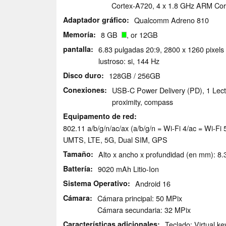
Cortex-A720, 4 x 1.8 GHz ARM Cor
Adaptador gráfico
Qualcomm Adreno 810
Memoría
8 GB
, or 12GB
pantalla
6.83 pulgadas 20:9, 2800 x 1260 pixel
lustroso: si, 144 Hz
Disco duro
128GB / 256GB
Conexiones
USB-C Power Delivery (PD), 1 Lecto
proximity, compass
Equipamento de red
802.11 a/b/g/n/ac/ax (a/b/g/n = Wi-Fi 4/ac = Wi-Fi 
UMTS, LTE, 5G, Dual SIM, GPS
Tamaño
Alto x ancho x profundidad (en mm): 8.3
Battería
9020 mAh Litio-Ion
Sistema Operativo
Android 16
Cámara
Cámara principal: 50 MPix
Cámara secundaria: 32 MPix
Características adicionales
Teclado: Virtual k