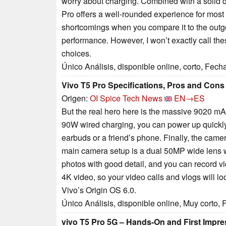
worry about charging. Combined with a solid d
Pro offers a well-rounded experience for most u
shortcomings when you compare it to the outgo
performance. However, I won’t exactly call the
choices.
Único Análisis, disponible online, corto, Fech
Vivo T5 Pro Specifications, Pros and Cons
Origen:
OI Spice Tech News
EN→ES
But the real hero here is the massive 9020 mAh
90W wired charging, you can power up quickly.
earbuds or a friend’s phone. Finally, the came
main camera setup is a dual 50MP wide lens with
photos with good detail, and you can record v
4K video, so your video calls and vlogs will lo
Vivo’s Origin OS 6.0.
Único Análisis, disponible online, Muy corto,
vivo T5 Pro 5G – Hands-On and First Impr