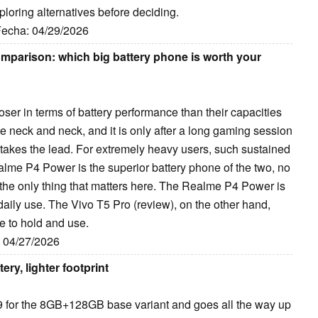
ploring alternatives before deciding.
 Fecha: 04/29/2026
mparison: which big battery phone is worth your
r in terms of battery performance than their capacities
te neck and neck, and it is only after a long gaming session
takes the lead. For extremely heavy users, such sustained
alme P4 Power is the superior battery phone of the two, no
not the only thing that matters here. The Realme P4 Power is
n daily use. The Vivo T5 Pro (review), on the other hand,
le to hold and use.
: 04/27/2026
ry, lighter footprint
99 for the 8GB+128GB base variant and goes all the way up