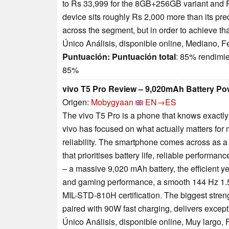
to Rs 33,999 for the 8GB+256GB variant and 
device sits roughly Rs 2,000 more than its pre
across the segment, but in order to achieve th
Único Análisis, disponible online, Mediano, 
Puntuación:
Puntuación total
: 85% rendimi
85%
vivo T5 Pro Review – 9,020mAh Battery Po
Origen:
Mobygyaan
EN→ES
The vivo T5 Pro is a phone that knows exactly w
vivo has focused on what actually matters for 
reliability. The smartphone comes across as
that prioritises battery life, reliable performa
– a massive 9,020 mAh battery, the efficient y
and gaming performance, a smooth 144 Hz 1.5
MIL-STD-810H certification. The biggest strengt
paired with 90W fast charging, delivers excep
Único Análisis, disponible online, Muy largo,