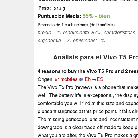
Peso
213 g
85%
- bien
Puntuación Media:
Promedio de
1
puntuaciones (de
9
análisis)
precio: - %, rendimiento: 87%, característica
ergonomía: - %, emisiones: - %
Análisis para el Vivo T5 Pr
4 reasons to buy the Vivo T5 Pro and 2 rea
Origen:
91mobiles
EN→ES
The Vivo T5 Pro (review) is a phone that makes 
well. The battery life is exceptional, the displa
comfortable you will find at this size and cap
pleasant surprises at this price point. It falls
The missing periscope lens and inconsistent ni
downgrade is a clear trade-off made to keep p
what you are after, the Vivo T5 Pro makes a gre