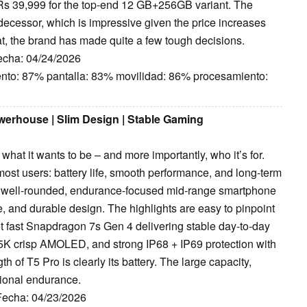
Rs 39,999 for the top-end 12 GB+256GB variant. The
decessor, which is impressive given the price increases
at, the brand has made quite a few tough decisions.
Fecha: 04/24/2026
ento: 87% pantalla: 83% movilidad: 86% procesamiento:
werhouse | Slim Design | Stable Gaming
hat it wants to be – and more importantly, who it’s for.
most users: battery life, smooth performance, and long-term
 a well-rounded, endurance-focused mid-range smartphone
nce, and durable design. The highlights are easy to pinpoint
et fast Snapdragon 7s Gen 4 delivering stable day-to-day
K crisp AMOLED, and strong IP68 + IP69 protection with
h of T5 Pro is clearly its battery. The large capacity,
tional endurance.
 Fecha: 04/23/2026