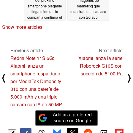
del próximo
imágenes de
smartphone plegable
marketing que
llega mientras la
muestran una carcasa
compañía confirma el
con teclado
anuncio del 28 de
desmontable, un lápiz
Show more articles
marzo
óptico y una gran
03/26/2022
carcasa para la
cámara
03/24/2022
Previous article
Next article
Redmi Note 11S 5G:
Xiaomi lanza la serie
Xiaomi lanza un
Roborock G10S con
smartphone respaldado
succión de 5100 Pa
⟨
⟩
por MediaTek Dimensity
810 con una batería de
5.000 mAh y una triple
cámara con IA de 50 MP
Add as a preferred
source on Google