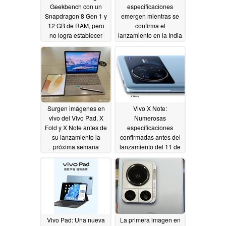
Geekbench con un
especificaciones
Snapdragon 8 Gen 1 y
emergen mientras se
12 GB de RAM, pero
confirma el
no logra establecer
lanzamiento en la India
cifras de rendimiento
04/05/2022
decentes
04/08/2022
Surgen imágenes en
Vivo X Note:
vivo del Vivo Pad, X
Numerosas
Fold y X Note antes de
especificaciones
su lanzamiento la
confirmadas antes del
próxima semana
lanzamiento del 11 de
abril, incluyendo una
04/05/2022
característica prestada
de OnePlus
04/01/2022
Vivo Pad: Una nueva
La primera imagen en