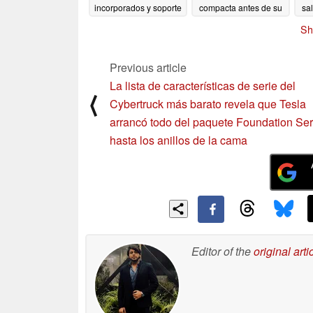
incorporados y soporte
compacta antes de su
sa
de carga rápida de
lanzamiento
re
10/07/2024
Sh
hasta 45W
10/07/2024
Previous article
La lista de características de serie del
⟨
Cybertruck más barato revela que Tesla
arrancó todo del paquete Foundation Ser
hasta los anillos de la cama
Editor of the
original arti