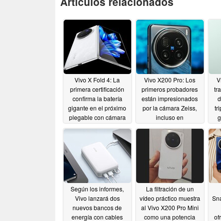
Artículos relacionados
Vivo X Fold 4: La
Vivo X200 Pro: Los
V
primera certificación
primeros probadores
tr
confirma la batería
están impresionados
d
gigante en el próximo
por la cámara Zeiss,
tr
plegable con cámara
incluso en
g
Zeiss
comparación con el
10/20/2024
Galaxy S24 Ultra y el
iPhone 16 Pro
10/18/2024
Según los informes,
La filtración de un
Vivo lanzará dos
vídeo práctico muestra
Sna
nuevos bancos de
al Vivo X200 Pro Mini
energía con cables
como una potencia
of