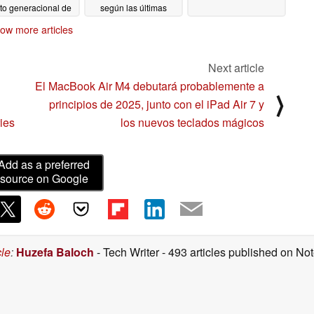
lto generacional de
según las últimas
ndimiento
filtraciones
10/05/2024
10/05/2024
ow more articles
Next article
El MacBook Air M4 debutará probablemente a
⟩
principios de 2025, junto con el iPad Air 7 y
ies
los nuevos teclados mágicos
Add as a preferred
source on Google
cle
:
Huzefa Baloch
- Tech Writer
- 493 articles published on N