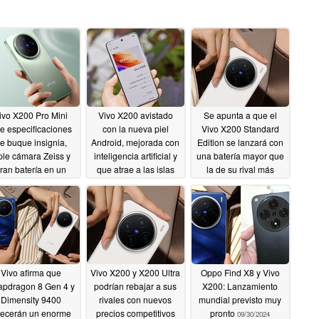
ivo X200 Pro Mini
Vivo X200 avistado
Se apunta a que el
ae especificaciones
con la nueva piel
Vivo X200 Standard
e buque insignia,
Android, mejorada con
Edition se lanzará con
iple cámara Zeiss y
inteligencia artificial y
una batería mayor que
ran batería en un
que atrae a las islas
la de su rival más
formato compacto
dinámicas
cercano
10/11/2024
10/09/2024
10/15/2024
Vivo afirma que
Vivo X200 y X200 Ultra
Oppo Find X8 y Vivo
pdragon 8 Gen 4 y
podrían rebajar a sus
X200: Lanzamiento
Dimensity 9400
rivales con nuevos
mundial previsto muy
recerán un enorme
precios competitivos
pronto
09/30/2024