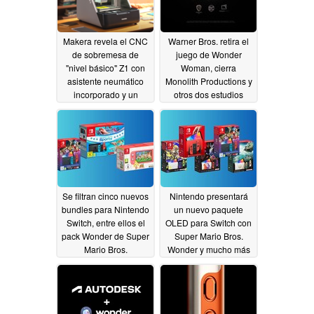
Makera revela el CNC
Warner Bros. retira el
de sobremesa de
juego de Wonder
"nivel básico" Z1 con
Woman, cierra
asistente neumático
Monolith Productions y
incorporado y un
otros dos estudios
precio de lanzamiento
02/27/2025
de 800 $: Precision
Mecanizado CNC a
1.199 $ MSRP
10/03/2025
Se filtran cinco nuevos
Nintendo presentará
bundles para Nintendo
un nuevo paquete
Switch, entre ellos el
OLED para Switch con
pack Wonder de Super
Super Mario Bros.
Mario Bros.
Wonder y mucho más
previamente cubierto
09/07/2024
09/12/2024