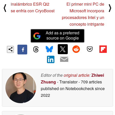
inalámbrico ESR Qi2
El primer mini PC de
⟨
⟩
se enfría con CryoBoost
Microsoft incorpora
procesadores Intel y un
concepto intrigante
Add as a preferred
source on Google
Editor of the
original article
:
Zhiwei
Zhuang
- Translator
- 709 articles
published on Notebookcheck
since
2022