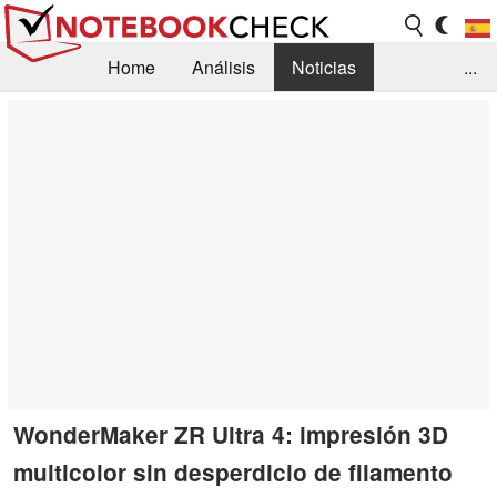
Home
Análisis
Noticias
...
FAQ/Técnica
Biblioteca
Orientación para la Compra
Busca
Contacto
WonderMaker ZR Ultra 4: impresión 3D
multicolor sin desperdicio de filamento