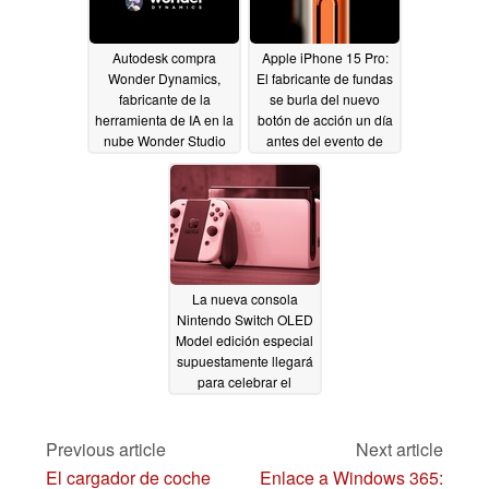
Autodesk compra
Apple iPhone 15 Pro:
Wonder Dynamics,
El fabricante de fundas
fabricante de la
se burla del nuevo
herramienta de IA en la
botón de acción un día
nube Wonder Studio
antes del evento de
para insertar
lanzamiento de
automáticamente
Wonderlust
09/12/2023
personajes CG en
secuencias reales
06/08/2024
La nueva consola
Nintendo Switch OLED
Model edición especial
supuestamente llegará
para celebrar el
lanzamiento de Super
Mario Bros. Wonder
Previous article
Next article
08/30/2023
El cargador de coche
Enlace a Windows 365: