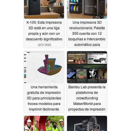
K-100: Esta impresora
Una impresora 3D
3D está en una liga
revolucionaria: Palette
propia y aún con un
300 cuenta con 12
descuento significativo
boquillas e intercambio
automático para
12/21/2025
imprimir con docenas
de colores
12/19/2025
Una herramienta
Bambu Lab presenta la
gratuita de impresión
plataforma de
3D para principiantes
crowdfunding
trocea modelos para
MakerWorld para
imprimir fácilmente
proyectos de impresión
grandes proyectos en
3D
08/04/2025
pequeñas impresoras
12/12/2025