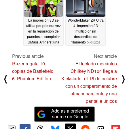
La impresión 3D se
WonderMaker ZR Ultra
utiliza por primera vez
4: impresión 3D
en la reparación de
multicolor sin
puentes al completar
desperdicio de
UMass Amherst una
filamento
04/04/2025
reparación de prueba
de concepto
06/22/2025
Previous article
Next article
Razer regala 10
El teclado mecánico
copias de Battlefield
Chilkey ND104 llega a
⟨
⟩
6: Phantom Edition
Kickstarter el 15 de octubre
con un compartimento de
almacenamiento y una
pantalla únicos
Add as a preferred
source on Google