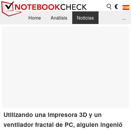
Home
Análisis
Noticias
...
FAQ/Técnica
Biblioteca
Orientación para la Compra
Busca
Contacto
Utilizando una impresora 3D y un
ventilador fractal de PC, alguien ingenió