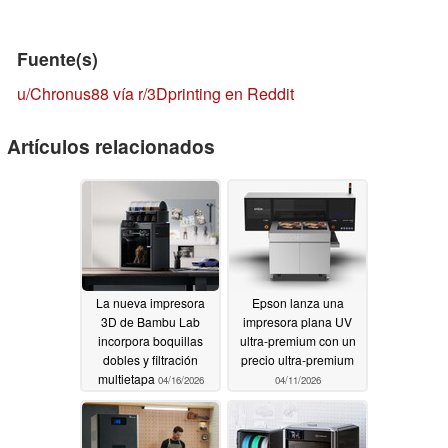
Fuente(s)
u/Chronus88 vía r/3Dprinting en Reddit
Artículos relacionados
La nueva impresora
Epson lanza una
3D de Bambu Lab
impresora plana UV
incorpora boquillas
ultra-premium con un
dobles y filtración
precio ultra-premium
multietapa
04/16/2026
04/11/2026