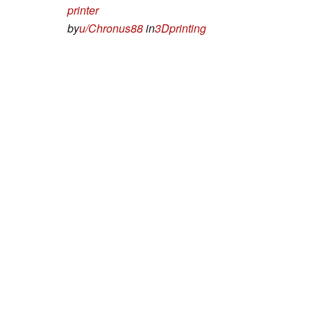
printer
by
u/Chronus88
in
3Dprinting