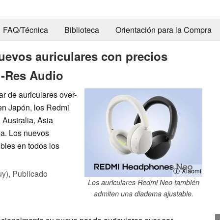
FAQ/Técnica
Biblioteca
Orientación para la Compra
uevos auriculares con precios
Hi-Res Audio
r de auriculares over-
 en Japón, los Redmi
Australia, Asia
opa. Los nuevos
bles en todos los
ⓘ Xiaomi
uy),
Publicado
Los auriculares Redmi Neo también
admiten una diadema ajustable.