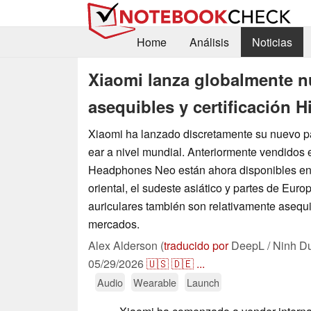
Home
Análisis
Noticias
Xiaomi lanza globalmente n
asequibles y certificación 
Xiaomi ha lanzado discretamente su nuevo pa
ear a nivel mundial. Anteriormente vendidos
Headphones Neo están ahora disponibles en 
oriental, el sudeste asiático y partes de Eur
auriculares también son relativamente asequi
mercados.
Alex Alderson (
traducido por
DeepL / Ninh D
05/29/2026
🇺🇸
🇩🇪
...
Audio
Wearable
Launch