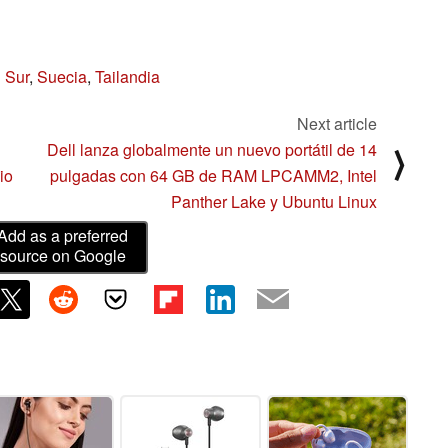
 Sur
,
Suecia
,
Tailandia
Next article
n
Dell lanza globalmente un nuevo portátil de 14
⟩
io
pulgadas con 64 GB de RAM LPCAMM2, Intel
Panther Lake y Ubuntu Linux
Add as a preferred
source on Google