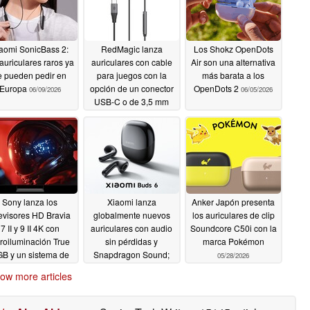
aomi SonicBass 2:
RedMagic lanza
Los Shokz OpenDots
 auriculares raros ya
auriculares con cable
Air son una alternativa
e pueden pedir en
para juegos con la
más barata a los
Europa
opción de un conector
OpenDots 2
06/09/2026
06/05/2026
USB-C o de 3,5 mm
06/08/2026
Sony lanza los
Xiaomi lanza
Anker Japón presenta
levisores HD Bravia
globalmente nuevos
los auriculares de clip
7 II y 9 II 4K con
auriculares con audio
Soundcore C50i con la
troiluminación True
sin pérdidas y
marca Pokémon
B y un sistema de
Snapdragon Sound;
05/28/2026
avoces inalámbricos
precio más barato
ow more articles
ravia Theater Trio
confirmado en Europa
by Atmos de 405 W
05/28/2026
ra los entusiastas