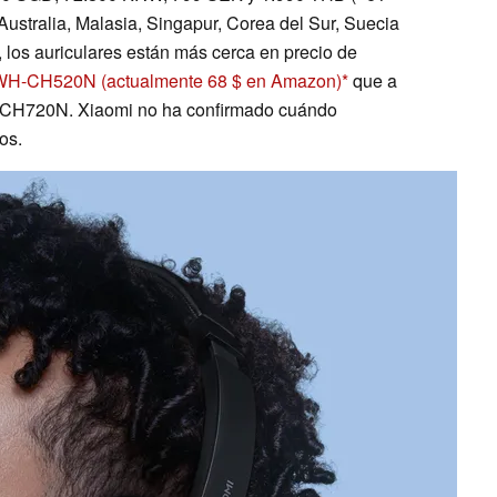
stralia, Malasia, Singapur, Corea del Sur, Suecia
, los auriculares están más cerca en precio de
WH-CH520N
(actualmente 68 $ en Amazon)
que a
CH720N. Xiaomi no ha confirmado cuándo
os.