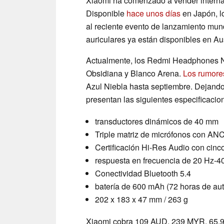
Xiaomi ha comenzado a vender internac
Disponible
hace unos días
en Japón, l
al reciente evento de lanzamiento mun
auriculares ya están disponibles en Aus
Actualmente, los Redmi Headphones N
Obsidiana y Blanco Arena.
Los rumore
Azul Niebla hasta septiembre. Dejand
presentan las siguientes especificacio
transductores dinámicos de 40 mm
Triple matriz de micrófonos con AN
Certificación Hi-Res Audio con cin
respuesta en frecuencia de 20 Hz-4
Conectividad Bluetooth 5.4
batería de 600 mAh (72 horas de au
202 x 183 x 47 mm / 263 g
Xiaomi cobra 109 AUD, 239 MYR, 65,