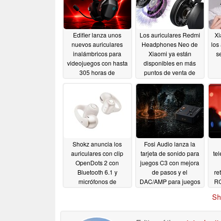
Edifier lanza unos
Los auriculares Redmi
Xi
nuevos auriculares
Headphones Neo de
los
inalámbricos para
Xiaomi ya están
s
videojuegos con hasta
disponibles en más
305 horas de
puntos de venta de
autonomía
Europa
07/02/2026
06/18/2026
Shokz anuncia los
Fosi Audio lanza la
auriculares con clip
tarjeta de sonido para
te
OpenDots 2 con
juegos C3 con mejora
Bluetooth 6.1 y
de pasos y el
re
micrófonos de
DAC/AMP para juegos
RG
conducción ósea
K7
alt
05/29/2026
Sh
B
06/05/2026
Dol
pa