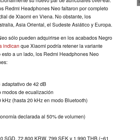
ionalmente su nuevo par de auriculares over-ear.
os Redmi Headphones Neo faltaron por completo
dial de Xiaomi en Viena. No obstante, los
tralia, Asia Oriental, el Sudeste Asiático y Europa.
eo sólo pueden adquirirse en los acabados Negro
s indican
que Xiaomi podría retener la variante
o esto a un lado, los Redmi Headphones Neo
nes:
C adaptativo de 42 dB
co modos de ecualización
0 kHz (hasta 20 kHz en modo Bluetooth)
tonomía declarada al 50% de volumen)
90 SGD, 72.800 KRW, 799 SEK y 1.990 THB (~61