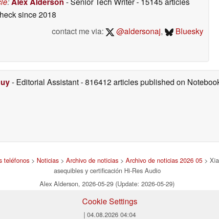
cle
:
Alex Alderson
- Senior Tech Writer
- 15145 articles
del cine en casa
check
since 2018
05/28/2026
contact me via:
@aldersonaj
,
Bluesky
Duy
- Editorial Assistant
- 816412 articles published on Notebo
s teléfonos
>
Noticias
>
Archivo de noticias
>
Archivo de noticias 2026 05
> Xia
asequibles y certificación Hi-Res Audio
Alex Alderson, 2026-05-29 (Update: 2026-05-29)
Cookie Settings
| 04.08.2026 04:04