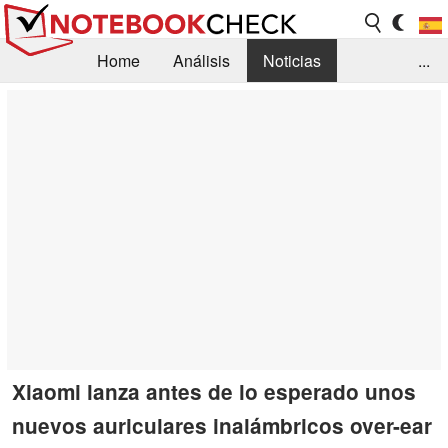
Home
Análisis
Noticias
...
FAQ/Técnica
Biblioteca
Orientación para la Compra
Busca
Contacto
Xiaomi lanza antes de lo esperado unos
nuevos auriculares inalámbricos over-ear