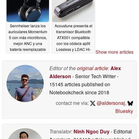
Sennheiser lanza los
Acoustune presenta el
auriculares Momentum
transmisor Bluetooth
5 con más micrófonos,
ATX001 compatible
mejor ANC y una
con los códecs aptX
batería reemplazable
Lossless y LDAC Hi-
Show more articles
Res Audio para
05/26/2026
teléfonos Android y
Apple
Editor of the
original article
:
Alex
05/26/2026
Alderson
- Senior Tech Writer
-
15145 articles published on
Notebookcheck
since 2018
contact me via:
@aldersonaj
,
Bluesky
Translator:
Ninh Ngoc Duy
- Editorial