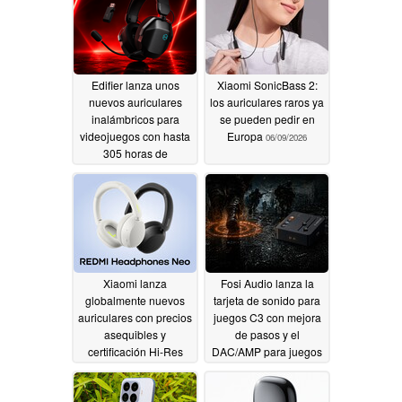
Edifier lanza unos
Xiaomi SonicBass 2:
nuevos auriculares
los auriculares raros ya
inalámbricos para
se pueden pedir en
videojuegos con hasta
Europa
06/09/2026
305 horas de
autonomía
07/02/2026
Xiaomi lanza
Fosi Audio lanza la
globalmente nuevos
tarjeta de sonido para
auriculares con precios
juegos C3 con mejora
asequibles y
de pasos y el
certificación Hi-Res
DAC/AMP para juegos
Audio
K7
05/29/2026
05/29/2026