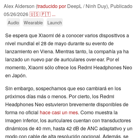
Alex Alderson (
traducido por
DeepL / Ninh Duy),
Publicado
05/26/2026
🇺🇸
🇵🇹
...
Audio
Wearable
Launch
Se espera que Xiaomi dé a conocer varios dispositivos a
nivel mundial el 28 de mayo durante su evento de
lanzamiento en Viena. Mientras tanto, la compañía ya ha
lanzado un nuevo par de auriculares over-ear. Por el
momento, Xiaomi sólo ofrece los Redmi Headphones Neo
en Japón.
Sin embargo, sospechamos que eso cambiará en los
próximos días más o menos. Por cierto, los Redmi
Headphones Neo estuvieron brevemente disponibles de
forma no oficial
hace casi un mes
. Como muestra la
imagen inferior, los auriculares cuentan con transductores
dinámicos de 40 mm, hasta 42 dB de ANC adaptativo y un
modo con cable de alta resolución opcional. Además, se