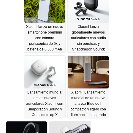
Xiaomi lanza un nuevo
Xiaomi lanza
smartphone premium
globalmente nuevos
con cámara
auriculares con audio
periscópica de 5x y
sin pérdidas y
batería de 6.500 mAh
Snapdragon Sound;
precio más barato
05/28/2026
confirmado en Europa
05/28/2026
Lanzamiento mundial
Xiaomi: Lanzamiento
de los nuevos
mundial de un nuevo
auriculares Xiaomi con
altavoz Bluetooth
Snapdragon Sound y
compacto y ligero con
Qualcomm aptX
iluminación integrada
Lossless
05/27/2026
05/27/2026